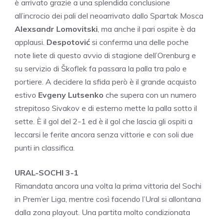
è arrivato grazie a una splendida conclusione
all’incrocio dei pali del neoarrivato dallo Spartak Mosca
Alexsandr Lomovitski
, ma anche il pari ospite è da
applausi.
Despotović
si conferma una delle poche
note liete di questo avvio di stagione dell’Orenburg e
su servizio di Škoflek fa passara la palla tra palo e
portiere. A decidere la sfida però è il grande acquisto
estivo
Evgeny Lutsenko
che supera con un numero
strepitoso Sivakov e di esterno mette la palla sotto il
sette. È il gol del 2-1 ed è il gol che lascia gli ospiti a
leccarsi le ferite ancora senza vittorie e con soli due
punti in classifica.
URAL-SOCHI 3-1
Rimandata ancora una volta la prima vittoria del Sochi
in Prem’er Liga, mentre così facendo l’Ural si allontana
dalla zona playout. Una partita molto condizionata