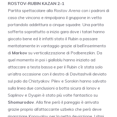
ROSTOV-RUBIN KAZAN 2-1
Partita spettacolare alla
Rostov Arena
con i padroni di
casa che vincono e rimpolpano il gruppone in vetta
portandolo addirittura a cinque squadre. Una partita
sofferta soprattutto a inizio gara dove i tatari hanno
giocato bene ed è infatti stato il Rubin a passare
meritatamente in vantaggio grazie al bell’inserimento
di
Markov
su verticalizzazione di Podberezikin. Da
quel momento in poi i gialloblu hanno iniziato ad
attaccare a testa bassa e per il Rubin c’è stata solo
un’altra occasione con il destro di Davitashvili deviato
sul palo da Chistyakov. Pilev e Sorokin hanno salvato
sulla linea due conclusioni a botta sicura di Ionov e
Saplinov e Dyupin è stato più volte fantastico su
Shomurodov
. Alla fine però il pareggio è arrivato
grazie proprio all’attaccante uzbeko che però deve
ringraziare Konovalov per la netta deviazione. I ritmi