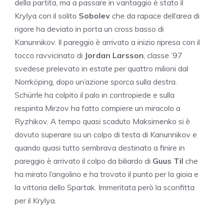
della partita, ma a passare in vantaggio è stato il
Krylya con il solito
Sobolev
che da rapace dell’area di
rigore ha deviato in porta un cross basso di
Kanunnikov. Il pareggio è arrivato a inizio ripresa con il
tocco ravvicinato di
Jordan Larsson
, classe ’97
svedese prelevato in estate per quattro milioni dal
Norrköping, dopo un’azione sporca sulla destra.
Schürrle ha colpito il palo in contropiede e sulla
respinta Mirzov ha fatto compiere un miracolo a
Ryzhikov. A tempo quasi scaduto Maksimenko si è
dovuto superare su un colpo di testa di Kanunnikov e
quando quasi tutto sembrava destinato a finire in
pareggio è arrivato il colpo da biliardo di
Guus Til
che
ha mirato l’angolino e ha trovato il punto per la gioia e
la vittoria dello Spartak. Immeritata però la sconfitta
per il Krylya.