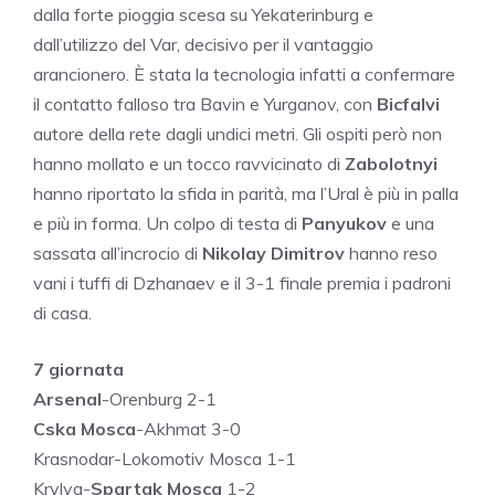
dalla forte pioggia scesa su Yekaterinburg e
dall’utilizzo del Var, decisivo per il vantaggio
arancionero. È stata la tecnologia infatti a confermare
il contatto falloso tra Bavin e Yurganov, con
Bicfalvi
autore della rete dagli undici metri. Gli ospiti però non
hanno mollato e un tocco ravvicinato di
Zabolotnyi
hanno riportato la sfida in parità, ma l’Ural è più in palla
e più in forma. Un colpo di testa di
Panyukov
e una
sassata all’incrocio di
Nikolay
Dimitrov
hanno reso
vani i tuffi di Dzhanaev e il 3-1 finale premia i padroni
di casa.
7 giornata
Arsenal
-Orenburg 2-1
Cska Mosca
-Akhmat 3-0
Krasnodar-Lokomotiv Mosca 1-1
Krylya-
Spartak Mosca
1-2