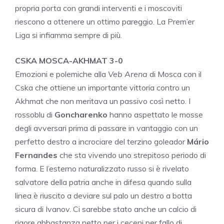
propria porta con grandi interventi e i moscoviti
riescono a ottenere un ottimo pareggio. La Prem’er
Liga si infiamma sempre di più.
CSKA MOSCA-AKHMAT 3-0
Emozioni e polemiche alla
Veb Arena
di Mosca con il
Cska che ottiene un importante vittoria contro un
Akhmat che non meritava un passivo così netto. I
rossoblu di
Goncharenko
hanno aspettato le mosse
degli avversari prima di passare in vantaggio con un
perfetto destro a incrociare del terzino goleador
Mário
Fernandes
che sta vivendo uno strepitoso periodo di
forma. E l’esterno naturalizzato russo si è rivelato
salvatore della patria anche in difesa quando sulla
linea è riuscito a deviare sul palo un destro a botta
sicura di Ivanov. Ci sarebbe stato anche un calcio di
rigore abbastanza netto per i ceceni per fallo di