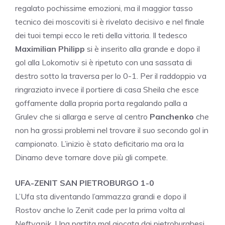
regalato pochissime emozioni, ma il maggior tasso
tecnico dei moscoviti si è rivelato decisivo e nel finale
dei tuoi tempi ecco le reti della vittoria. Il tedesco
Maximilian Philipp
si è inserito alla grande e dopo il
gol alla Lokomotiv si è ripetuto con una sassata di
destro sotto la traversa per lo 0-1. Per il raddoppio va
ringraziato invece il portiere di casa Sheila che esce
goffamente dalla propria porta regalando palla a
Grulev che si allarga e serve al centro
Panchenko
che
non ha grossi problemi nel trovare il suo secondo gol in
campionato. L’inizio è stato deficitario ma ora la
Dinamo deve tornare dove più gli compete.
UFA-ZENIT SAN PIETROBURGO 1-0
L’Ufa sta diventando l’ammazza grandi e dopo il
Rostov anche lo Zenit cade per la prima volta al
Neftyanik
. Una partita mal giocata dai pietroburghesi