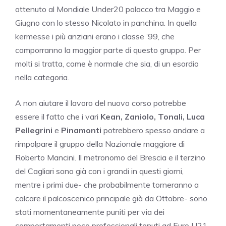
ottenuto al Mondiale Under20 polacco tra Maggio e
Giugno con lo stesso Nicolato in panchina. In quella
kermesse i più anziani erano i classe ’99, che
comporranno la maggior parte di questo gruppo. Per
molti si tratta, come è normale che sia, di un esordio
nella categoria.
A non aiutare il lavoro del nuovo corso potrebbe
essere il fatto che i vari
Kean, Zaniolo, Tonali, Luca
Pellegrini
e
Pinamonti
potrebbero spesso andare a
rimpolpare il gruppo della Nazionale maggiore di
Roberto Mancini. Il metronomo del Brescia e il terzino
del Cagliari sono già con i grandi in questi giorni,
mentre i primi due- che probabilmente torneranno a
calcare il palcoscenico principale già da Ottobre- sono
stati momentaneamente puniti per via dei
comportamenti poco professionali tenuti ad Euro U21.