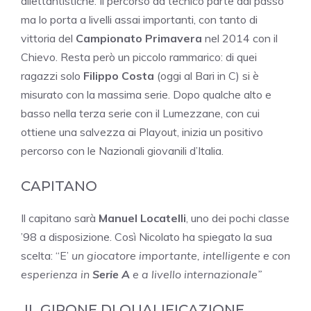
dilettantistiche. Il percorso da tecnico parte dal passo
ma lo porta a livelli assai importanti, con tanto di
vittoria del
Campionato Primavera
nel 2014 con il
Chievo. Resta però un piccolo rammarico: di quei
ragazzi solo
Filippo Costa
(oggi al Bari in C) si è
misurato con la massima serie. Dopo qualche alto e
basso nella terza serie con il Lumezzane, con cui
ottiene una salvezza ai Playout, inizia un positivo
percorso con le Nazionali giovanili d’Italia.
CAPITANO
Il capitano sarà
Manuel Locatelli
, uno dei pochi classe
’98 a disposizione. Così Nicolato ha spiegato la sua
scelta: “E’
un giocatore importante, intelligente e con
esperienza in
Serie A
e a livello internazionale”
IL GIRONE DI QUALIFICAZIONE