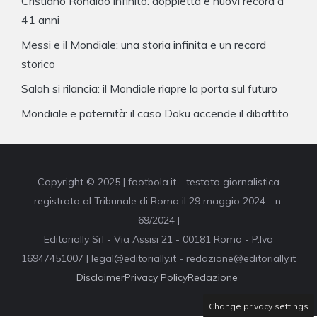
Cristiano Ronaldo infinito: doppietta e nuovi record a
41 anni
Messi e il Mondiale: una storia infinita e un record
storico
Salah si rilancia: il Mondiale riapre la porta sul futuro
Mondiale e paternità: il caso Doku accende il dibattito
Copyright © 2025 | footbola.it - testata giornalistica
registrata al Tribunale di Roma il 29 maggio 2024 - n.
69/2024 |
Editorially Srl - Via Assisi 21 - 00181 Roma - P.Iva
16947451007 | legal@editorially.it - redazione@editorially.it
Disclaimer
Privacy Policy
Redazione
Change privacy settings