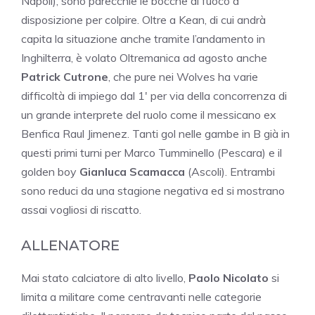
Napoli), sono parecchie le bocche di fuoco a
disposizione per colpire. Oltre a Kean, di cui andrà
capita la situazione anche tramite l’andamento in
Inghilterra, è volato Oltremanica ad agosto anche
Patrick Cutrone
, che pure nei Wolves ha varie
difficoltà di impiego dal 1′ per via della concorrenza di
un grande interprete del ruolo come il messicano ex
Benfica Raul Jimenez. Tanti gol nelle gambe in B già in
questi primi turni per Marco Tumminello (Pescara) e il
golden boy
Gianluca Scamacca
(Ascoli). Entrambi
sono reduci da una stagione negativa ed si mostrano
assai vogliosi di riscatto.
ALLENATORE
Mai stato calciatore di alto livello,
Paolo Nicolato
si
limita a militare come centravanti nelle categorie