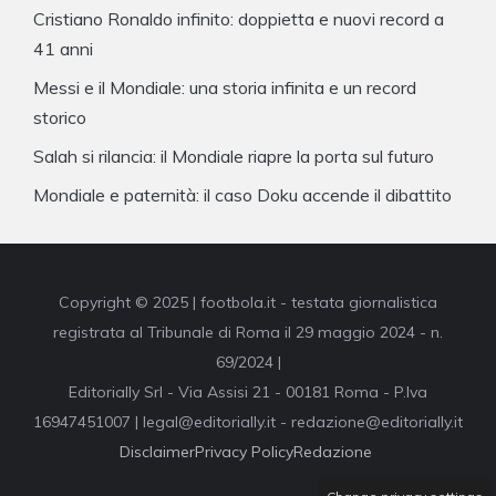
Cristiano Ronaldo infinito: doppietta e nuovi record a
41 anni
Messi e il Mondiale: una storia infinita e un record
storico
Salah si rilancia: il Mondiale riapre la porta sul futuro
Mondiale e paternità: il caso Doku accende il dibattito
Copyright © 2025 | footbola.it - testata giornalistica
registrata al Tribunale di Roma il 29 maggio 2024 - n.
69/2024 |
Editorially Srl - Via Assisi 21 - 00181 Roma - P.Iva
16947451007 | legal@editorially.it - redazione@editorially.it
Disclaimer
Privacy Policy
Redazione