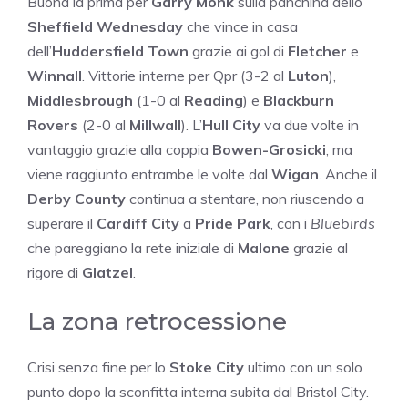
Buona la prima per
Garry Monk
sulla panchina dello
Sheffield Wednesday
che vince in casa
dell’
Huddersfield Town
grazie ai gol di
Fletcher
e
Winnall
. Vittorie interne per Qpr (3-2 al
Luton
),
Middlesbrough
(1-0 al
Reading
) e
Blackburn
Rovers
(2-0 al
Millwall
). L’
Hull City
va due volte in
vantaggio grazie alla coppia
Bowen-Grosicki
, ma
viene raggiunto entrambe le volte dal
Wigan
. Anche il
Derby County
continua a stentare, non riuscendo a
superare il
Cardiff City
a
Pride Park
, con i
Bluebirds
che pareggiano la rete iniziale di
Malone
grazie al
rigore di
Glatzel
.
La zona retrocessione
Crisi senza fine per lo
Stoke City
ultimo con un solo
punto dopo la sconfitta interna subita dal Bristol City.