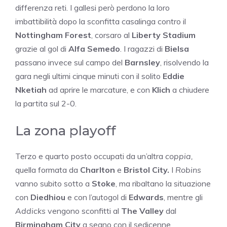
differenza reti. I gallesi però perdono la loro
imbattibilità dopo la sconfitta casalinga contro il
Nottingham
Forest
, corsaro al
Liberty Stadium
grazie al gol di
Alfa Semedo
. I ragazzi di
Bielsa
passano invece sul campo del
Barnsley
, risolvendo la
gara negli ultimi cinque minuti con il solito
Eddie
Nketiah
ad aprire le marcature, e con
Klich
a chiudere
la partita sul 2-0.
La zona playoff
Terzo e quarto posto occupati da un’altra
coppia,
quella formata da
Charlton
e
Bristol City.
I
Robins
vanno subito sotto a
Stoke
, ma ribaltano la situazione
con
Diedhiou
e con l’autogol di
Edwards
, mentre gli
Addicks
vengono sconfitti al
The Valley
dal
Birmingham City
a segno con il sedicenne