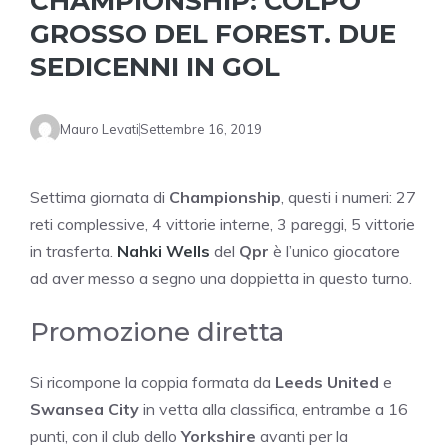
CHAMPIONSHIP: COLPO
GROSSO DEL FOREST. DUE
SEDICENNI IN GOL
Mauro Levati
Settembre 16, 2019
Settima giornata di
Championship
, questi i numeri: 27
reti complessive, 4 vittorie interne, 3 pareggi, 5 vittorie
in trasferta.
Nahki
Wells
del
Qpr
è l’unico giocatore
ad aver messo a segno una doppietta in questo turno.
Promozione diretta
Si ricompone la coppia formata da
Leeds United
e
Swansea City
in vetta alla classifica, entrambe a 16
punti, con il club dello
Yorkshire
avanti per la