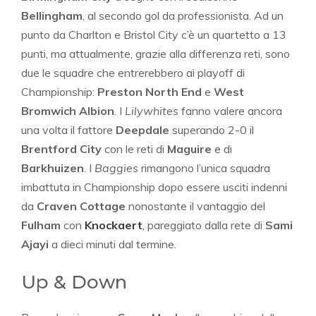
Bellingham
, al secondo gol da professionista. Ad un
punto da Charlton e Bristol City c’è un quartetto a 13
punti, ma attualmente, grazie alla differenza reti, sono
due le squadre che entrerebbero ai playoff di
Championship:
Preston North End
e
West
Bromwich Albion
. I
Lilywhites
fanno valere ancora
una volta il fattore
Deepdale
superando 2-0 il
Brentford City
con le reti di
Maguire
e di
Barkhuizen
. I
Baggies
rimangono l’unica squadra
imbattuta in Championship dopo essere usciti indenni
da
Craven Cottage
nonostante il vantaggio del
Fulham
con
Knockaert
,
pareggiato dalla rete di
Sami
Ajayi
a dieci minuti dal termine.
Up & Down