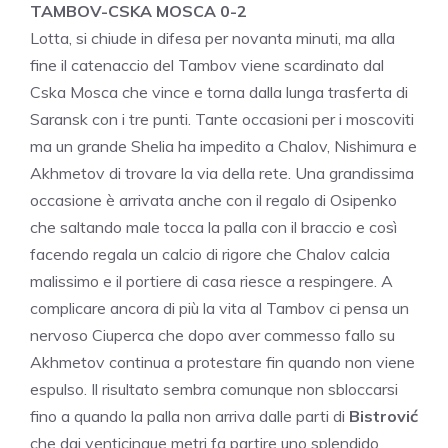
TAMBOV-CSKA MOSCA 0-2
Lotta, si chiude in difesa per novanta minuti, ma alla
fine il catenaccio del Tambov viene scardinato dal
Cska Mosca che vince e torna dalla lunga trasferta di
Saransk con i tre punti. Tante occasioni per i moscoviti
ma un grande Shelia ha impedito a Chalov, Nishimura e
Akhmetov di trovare la via della rete. Una grandissima
occasione è arrivata anche con il regalo di Osipenko
che saltando male tocca la palla con il braccio e così
facendo regala un calcio di rigore che Chalov calcia
malissimo e il portiere di casa riesce a respingere. A
complicare ancora di più la vita al Tambov ci pensa un
nervoso Ciuperca che dopo aver commesso fallo su
Akhmetov continua a protestare fin quando non viene
espulso. Il risultato sembra comunque non sbloccarsi
fino a quando la palla non arriva dalle parti di
Bistrović
che dai venticinque metri fa partire uno splendido