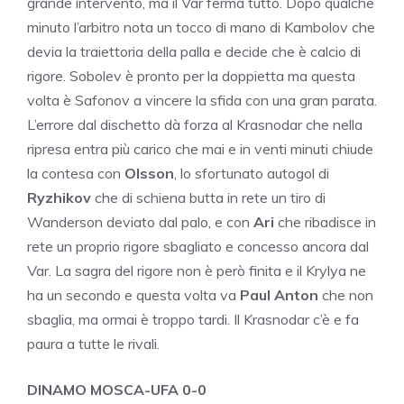
grande intervento, ma il Var ferma tutto. Dopo qualche
minuto l’arbitro nota un tocco di mano di Kambolov che
devia la traiettoria della palla e decide che è calcio di
rigore. Sobolev è pronto per la doppietta ma questa
volta è Safonov a vincere la sfida con una gran parata.
L’errore dal dischetto dà forza al Krasnodar che nella
ripresa entra più carico che mai e in venti minuti chiude
la contesa con
Olsson
, lo sfortunato autogol di
Ryzhikov
che di schiena butta in rete un tiro di
Wanderson deviato dal palo, e con
Ari
che ribadisce in
rete un proprio rigore sbagliato e concesso ancora dal
Var. La sagra del rigore non è però finita e il Krylya ne
ha un secondo e questa volta va
Paul Anton
che non
sbaglia, ma ormai è troppo tardi. Il Krasnodar c’è e fa
paura a tutte le rivali.
DINAMO MOSCA-UFA 0-0