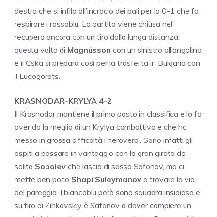
destro che si infila all’incrocio dei pali per lo 0-1 che fa
respirare i rossoblu. La partita viene chiusa nel
recupero ancora con un tiro dalla lunga distanza,
questa volta di
Magnússon
con un sinistro all’angolino
e il Cska si prepara così per la trasferta in Bulgaria con
il Ludogorets.
KRASNODAR-KRYLYA 4-2
Il Krasnodar mantiene il primo posto in classifica e lo fa
avendo la meglio di un Krylya combattivo e che ha
messo in grossa difficoltà i neroverdi. Sono infatti gli
ospiti a passare in vantaggio con la gran girata del
solito
Sobolev
che lascia di sasso Safonov, ma ci
mette ben poco
Shapi Suleymanov
a trovare la via
del pareggio. I biancoblu però sono squadra insidiosa e
su tiro di Zinkovskiy è Safonov a dover compiere un