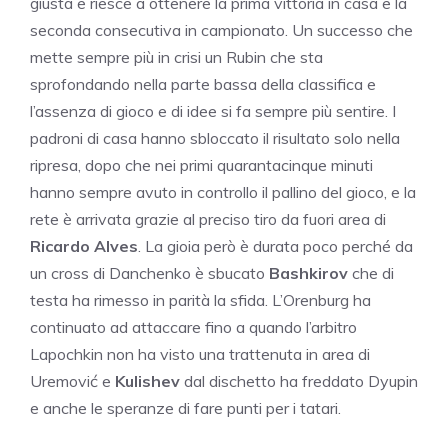
giusta e riesce a ottenere la prima vittoria in casa e la
seconda consecutiva in campionato. Un successo che
mette sempre più in crisi un Rubin che sta
sprofondando nella parte bassa della classifica e
l’assenza di gioco e di idee si fa sempre più sentire. I
padroni di casa hanno sbloccato il risultato solo nella
ripresa, dopo che nei primi quarantacinque minuti
hanno sempre avuto in controllo il pallino del gioco, e la
rete è arrivata grazie al preciso tiro da fuori area di
Ricardo
Alves
. La gioia però è durata poco perché da
un cross di Danchenko è sbucato
Bashkirov
che di
testa ha rimesso in parità la sfida. L’Orenburg ha
continuato ad attaccare fino a quando l’arbitro
Lapochkin non ha visto una trattenuta in area di
Uremović e
Kulishev
dal dischetto ha freddato Dyupin
e anche le speranze di fare punti per i tatari.