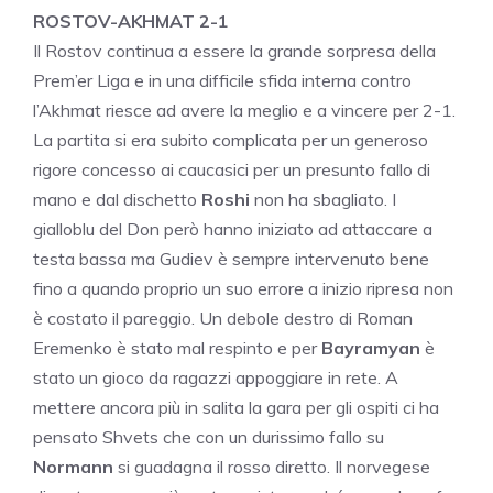
ROSTOV-AKHMAT 2-1
Il Rostov continua a essere la grande sorpresa della
Prem’er Liga e in una difficile sfida interna contro
l’Akhmat riesce ad avere la meglio e a vincere per 2-1.
La partita si era subito complicata per un generoso
rigore concesso ai caucasici per un presunto fallo di
mano e dal dischetto
Roshi
non ha sbagliato. I
gialloblu del Don però hanno iniziato ad attaccare a
testa bassa ma Gudiev è sempre intervenuto bene
fino a quando proprio un suo errore a inizio ripresa non
è costato il pareggio. Un debole destro di Roman
Eremenko è stato mal respinto e per
Bayramyan
è
stato un gioco da ragazzi appoggiare in rete. A
mettere ancora più in salita la gara per gli ospiti ci ha
pensato Shvets che con un durissimo fallo su
Normann
si guadagna il rosso diretto. Il norvegese