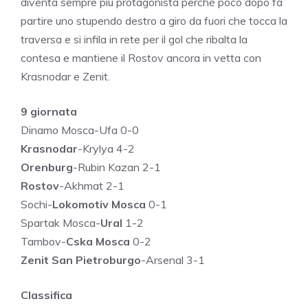
diventa sempre più protagonista perché poco dopo fa
partire uno stupendo destro a giro da fuori che tocca la
traversa e si infila in rete per il gol che ribalta la
contesa e mantiene il Rostov ancora in vetta con
Krasnodar e Zenit.
9 giornata
Dinamo Mosca-Ufa 0-0
Krasnodar
-Krylya 4-2
Orenburg
-Rubin Kazan 2-1
Rostov
-Akhmat 2-1
Sochi-
Lokomotiv Mosca
0-1
Spartak Mosca-
Ural
1-2
Tambov-
Cska Mosca
0-2
Zenit San Pietroburgo
-Arsenal 3-1
Classifica