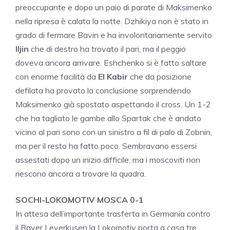
preoccupante e dopo un paio di parate di Maksimenko
nella ripresa è calata la notte. Dzhikiya non è stato in
grado di fermare Bavin e ha involontariamente servito
Iljin
che di destro ha trovato il pari, ma il peggio
doveva ancora arrivare. Eshchenko si è fatto saltare
con enorme facilità da
El
Kabir
che da posizione
defilata ha provato la conclusione sorprendendo
Maksimenko già spostato aspettando il cross. Un 1-2
che ha tagliato le gambe allo Spartak che è andato
vicino al pari sono con un sinistro a fil di palo di Zobnin,
ma per il resto ha fatto poco. Sembravano essersi
assestati dopo un inizio difficile, ma i moscoviti non
riescono ancora a trovare la quadra.
SOCHI-LOKOMOTIV MOSCA 0-1
In attesa dell’importante trasferta in Germania contro
il Bayer Leverkusen la Lokomotiv porta a casa tre