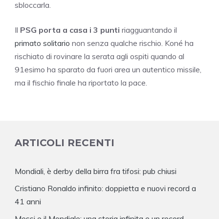
sbloccarla.
Il
PSG porta a casa i 3 punti
riagguantando il
primato solitario
non senza qualche rischio. Koné ha
rischiato di rovinare la serata agli ospiti quando al
91esimo ha sparato da fuori area un autentico missile,
ma il fischio finale ha riportato la pace.
ARTICOLI RECENTI
Mondiali, è derby della birra fra tifosi: pub chiusi
Cristiano Ronaldo infinito: doppietta e nuovi record a
41 anni
Messi e il Mondiale: una storia infinita e un record