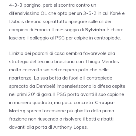
4-3-3 parigino, però si scontra contro un
difensivissimo OL che opta per un 3-5-2 in cui Koné e
Dubois devono soprattutto ripiegare sulle ali dei
campioni di Francia. Il messaggio di
Sylvinho
è chiaro:
lasciare il palleggio al PSG per colpire in contropiede.
L’inizio dei padroni di casa sembra favorevole alla
strategia del tecnico brasiliano con Thiago Mendes
molto coinvolto sia nel recupero palla che nelle
ripartenze. La sua botta da fuori e il contropiede
sprecato da Dembelé impensieriscono la difesa ospite
nei primi 20′ di gara. Il PSG porta avanti il suo copione
in maniera quadrata, ma poco concreta.
Choupo-
Moting
spreca l’occasione più ghiotta della prima
frazione non riuscendo a risolvere il batti e ribatti
davanti alla porta di Anthony Lopes.