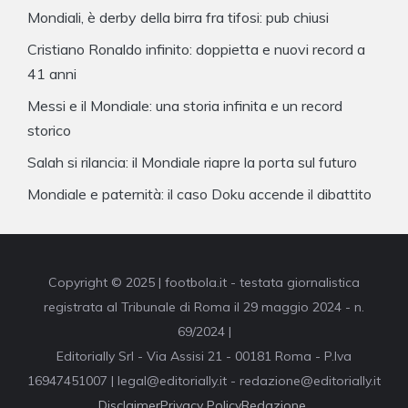
Mondiali, è derby della birra fra tifosi: pub chiusi
Cristiano Ronaldo infinito: doppietta e nuovi record a
41 anni
Messi e il Mondiale: una storia infinita e un record
storico
Salah si rilancia: il Mondiale riapre la porta sul futuro
Mondiale e paternità: il caso Doku accende il dibattito
Copyright © 2025 | footbola.it - testata giornalistica
registrata al Tribunale di Roma il 29 maggio 2024 - n.
69/2024 |
Editorially Srl - Via Assisi 21 - 00181 Roma - P.Iva
16947451007 | legal@editorially.it - redazione@editorially.it
Disclaimer
Privacy Policy
Redazione