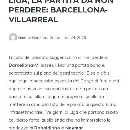
LIGA, LA PARTITA DA NON
PERDERE: BARCELLONA-
VILLARREAL
Simone Gamberini
Settembre 24, 2019
I ricordi del passato suggeriscono di non perdersi
Barcellona-Villarreal
. Mai una partita banale,
soprattutto sul piano dei gesti tecnici. E se a ciò si
aggiunge la necessità assoluta del
Barça
di fare punti
dopo un avivo in cui ogni trasferta ha portato un
passo falso, allora la gara è proprio di quelle da
mettere in cima alla lista delle priorità di questo turno
infrasettimanale. Tre giorni di Liga che partono subito
col piatto forte, quella sfida che ha immortalato le
prodezze di
Ronaldinho e
Neymar
.