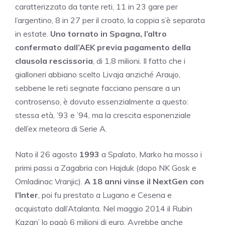
caratterizzato da tante reti, 11 in 23 gare per
l’argentino, 8 in 27 per il croato, la coppia s’è separata
in estate.
Uno tornato in Spagna, l’altro
confermato dall’AEK previa pagamento della
clausola rescissoria
, di 1,8 milioni. Il fatto che i
gialloneri abbiano scelto Livaja anziché Araujo,
sebbene le reti segnate facciano pensare a un
controsenso, è dovuto essenzialmente a questo:
stessa età, ’93 e ’94, ma la crescita esponenziale
dell’ex meteora di Serie A.
Nato il 26 agosto
1993
a Spalato, Marko ha mosso i
primi passi a Zagabria con Hajduk (dopo NK Gosk e
Omladinac Vranjic).
A 18 anni vinse il NextGen con
l’Inter
, poi fu prestato a Lugano e Cesena e
acquistato dall’Atalanta. Nel maggio 2014 il Rubin
Kazan’ lo pagò 6 milioni di euro. Avrebbe anche