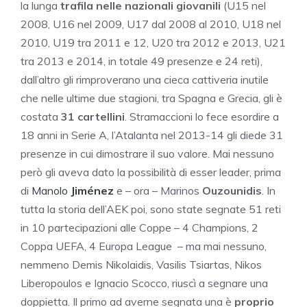
la lunga
trafila nelle nazionali giovanili
(U15 nel
2008, U16 nel 2009, U17 dal 2008 al 2010, U18 nel
2010, U19 tra 2011 e 12, U20 tra 2012 e 2013, U21
tra 2013 e 2014, in totale 49 presenze e 24 reti),
dall’altro gli rimproverano una cieca cattiveria inutile
che nelle ultime due stagioni, tra Spagna e Grecia, gli è
costata
31 cartellini
. Stramaccioni lo fece esordire a
18 anni in Serie A, l’Atalanta nel 2013-14 gli diede 31
presenze in cui dimostrare il suo valore. Mai nessuno
però gli aveva dato la possibilità di esser leader, prima
di
Manolo
Jiménez
e – ora – Marinos
Ouzounidis
. In
tutta la storia dell’AEK poi, sono state segnate 51 reti
in 10 partecipazioni alle Coppe – 4 Champions, 2
Coppa UEFA, 4 Europa League – ma mai nessuno,
nemmeno Demis Nikolaidis, Vasilis Tsiartas, Nikos
Liberopoulos e Ignacio Scocco, riuscì a segnare una
doppietta. Il primo ad averne segnata una è
proprio