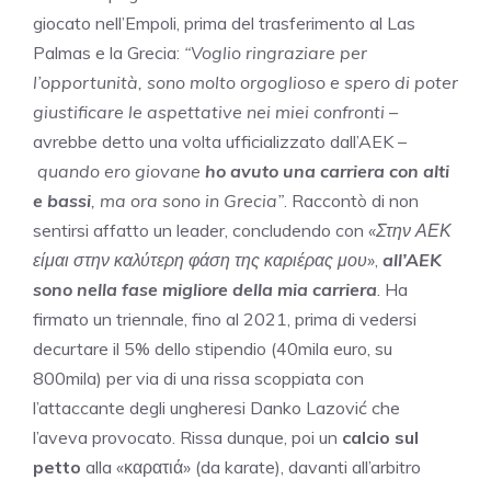
giocato nell’Empoli, prima del trasferimento al Las
Palmas e la Grecia:
“Voglio ringraziare per
l’opportunità, sono molto orgoglioso e spero di poter
giustificare le aspettative nei miei confronti
–
avrebbe detto una volta ufficializzato dall’AEK –
quando ero giovane
ho avuto una carriera con alti
e bassi
, ma ora sono in Grecia”
. Raccontò di non
sentirsi affatto un leader, concludendo con
«Στην ΑΕΚ
είμαι στην καλύτερη φάση της καριέρας μου»
,
all’AEK
sono nella fase migliore della mia carriera
. Ha
firmato un triennale, fino al 2021, prima di vedersi
decurtare il 5% dello stipendio (40mila euro, su
800mila) per via di una rissa scoppiata con
l’attaccante degli ungheresi Danko Lazović che
l’aveva provocato. Rissa dunque, poi un
calcio sul
petto
alla «καρατιά» (da karate), davanti all’arbitro