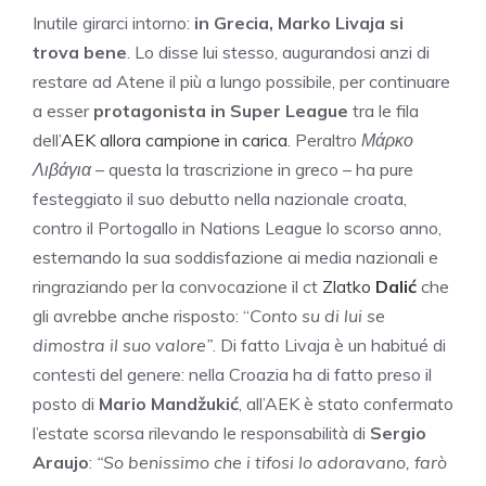
Inutile girarci intorno:
in Grecia, Marko Livaja si
trova bene
. Lo disse lui stesso, augurandosi anzi di
restare ad Atene il più a lungo possibile, per continuare
a esser
protagonista in Super League
tra le fila
dell’
AEK allora campione in carica
. Peraltro
Μάρκο
Λιβάγια
– questa la trascrizione in greco – ha pure
festeggiato il suo debutto nella nazionale croata,
contro il Portogallo in Nations League lo scorso anno,
esternando la sua soddisfazione ai media nazionali e
ringraziando per la convocazione il ct
Zlatko
Dalić
che
gli avrebbe anche risposto: “
Conto su di lui se
dimostra il suo valore”
. Di fatto Livaja è un habitué di
contesti del genere: nella Croazia ha di fatto preso il
posto di
Mario Mandžukić
, all’AEK è stato confermato
l’estate scorsa rilevando le responsabilità di
Sergio
Araujo
:
“So benissimo che i tifosi lo adoravano, farò