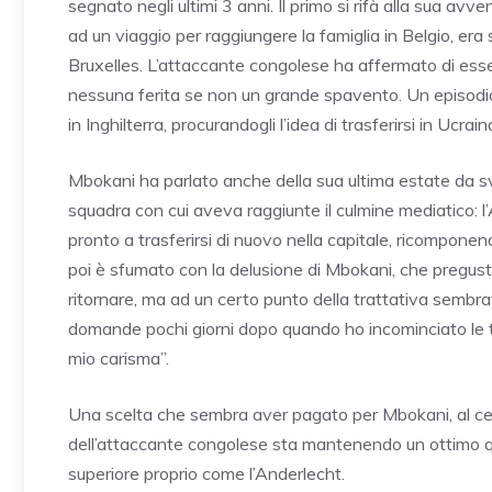
segnato negli ultimi 3 anni. Il primo si rifà alla sua 
ad un viaggio per raggiungere la famiglia in Belgio, era 
Bruxelles. L’attaccante congolese ha affermato di ess
nessuna ferita se non un grande spavento. Un episodio 
in Inghilterra, procurandogli l’idea di trasferirsi in Ucrai
Mbokani ha parlato anche della sua ultima estate da sv
squadra con cui aveva raggiunte il culmine mediatico: l’An
pronto a trasferirsi di nuovo nella capitale, ricomponen
poi è sfumato con la delusione di Mbokani, che pregustav
ritornare, ma ad un certo punto della trattativa sembrav
domande pochi giorni dopo quando ho incominciato le tr
mio carisma”.
Una scelta che sembra aver pagato per Mbokani, al cent
dell’attaccante congolese sta mantenendo un ottimo qui
superiore proprio come l’Anderlecht.