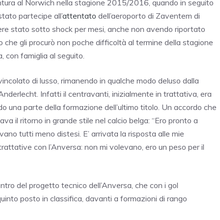
avventura al Norwich nella stagione 2015/2016, quando in seguito
stato partecipe all’
attentato
dell’aeroporto di Zaventem di
ere stato sotto shock per mesi, anche non avendo riportato
che gli procurò non poche difficoltà al termine della stagione
na, con famiglia al seguito.
incolato di lusso, rimanendo in qualche modo deluso dalla
derlecht. Infatti il centravanti, inizialmente in trattativa, era
do una parte della formazione dell’ultimo titolo. Un accordo che
a il ritorno in grande stile nel calcio belga: “Ero pronto a
ano tutti meno distesi. E’ arrivata la risposta alle mie
attative con l’Anversa: non mi volevano, ero un peso per il
ro del progetto tecnico dell’Anversa, che con i gol
nto posto in classifica, davanti a formazioni di rango