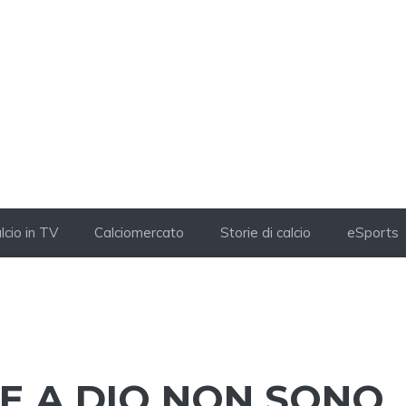
lcio in TV
Calciomercato
Storie di calcio
eSports
IE A DIO NON SONO