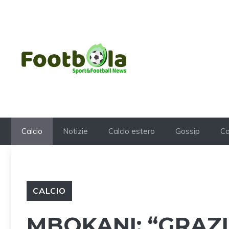
Vai
al
contenuto
Calcio
Notizie
Calcio estero
Gossip
Ca
CALCIO
MBOKANI: “GRAZ