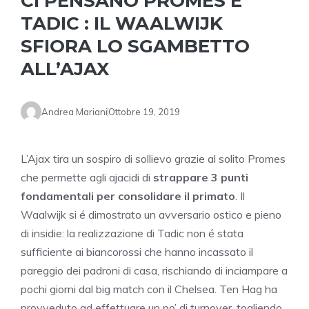
CI PENSANO PROMES E
TADIC : IL WAALWIJK
SFIORA LO SGAMBETTO
ALL’AJAX
Andrea Mariani
Ottobre 19, 2019
L’Ajax tira un sospiro di sollievo grazie al solito Promes
che permette agli ajacidi di
strappare 3 punti
fondamentali per consolidare il primato
. Il
Waalwijk si é dimostrato un avversario ostico e pieno
di insidie: la realizzazione di Tadic non é stata
sufficiente ai biancorossi che hanno incassato il
pareggio dei padroni di casa, rischiando di inciampare a
pochi giorni dal big match con il Chelsea. Ten Hag ha
provveduto ad effettuare un po’ di turnover, togliendo