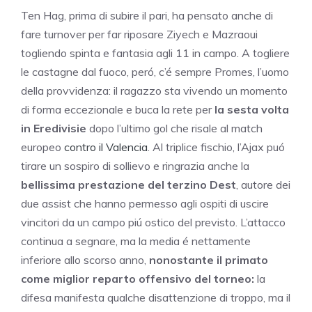
Ten Hag, prima di subire il pari, ha pensato anche di
fare turnover per far riposare Ziyech e Mazraoui
togliendo spinta e fantasia agli 11 in campo. A togliere
le castagne dal fuoco, peró, c’é sempre Promes, l’uomo
della provvidenza: il ragazzo sta vivendo un momento
di forma eccezionale e buca la rete per
la sesta volta
in Eredivisie
dopo l’ultimo gol che risale al match
europeo
contro il Valencia
. Al triplice fischio, l’Ajax puó
tirare un sospiro di sollievo e ringrazia anche la
bellissima prestazione del terzino Dest
, autore dei
due assist che hanno permesso agli ospiti di uscire
vincitori da un campo piú ostico del previsto. L’attacco
continua a segnare, ma la media é nettamente
inferiore allo scorso anno,
nonostante il primato
come miglior reparto offensivo del torneo:
la
difesa manifesta qualche disattenzione di troppo, ma il