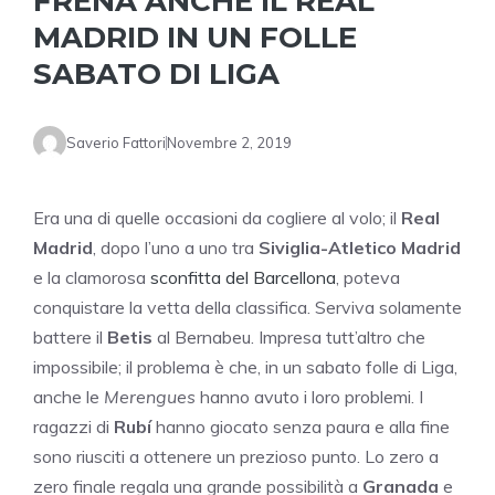
FRENA ANCHE IL REAL
MADRID IN UN FOLLE
SABATO DI LIGA
Saverio Fattori
Novembre 2, 2019
Era una di quelle occasioni da cogliere al volo; il
Real
Madrid
, dopo l’uno a uno tra
Siviglia-Atletico Madrid
e la clamorosa
sconfitta del Barcellona
, poteva
conquistare la vetta della classifica. Serviva solamente
battere il
Betis
al Bernabeu. Impresa tutt’altro che
impossibile; il problema è che, in un sabato folle di Liga,
anche le
Merengues
hanno avuto i loro problemi. I
ragazzi di
Rubí
hanno giocato senza paura e alla fine
sono riusciti a ottenere un prezioso punto. Lo zero a
zero finale regala una grande possibilità a
Granada
e