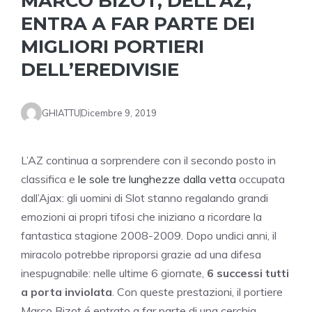
MARCO BIZOT, DELL’AZ,
ENTRA A FAR PARTE DEI
MIGLIORI PORTIERI
DELL’EREDIVISIE
GHIATTU
Dicembre 9, 2019
L’AZ continua a sorprendere con il secondo posto in
classifica e
le sole tre lunghezze dalla vetta
occupata
dall’Ajax: gli uomini di Slot stanno regalando grandi
emozioni ai propri tifosi che iniziano a ricordare la
fantastica stagione 2008-2009. Dopo undici anni, il
miracolo potrebbe riproporsi grazie ad una difesa
inespugnabile: nelle ultime 6 giornate,
6 successi tutti
a porta inviolata
. Con queste prestazioni, il portiere
Marco Bizot é entrato a far parte di una cerchia