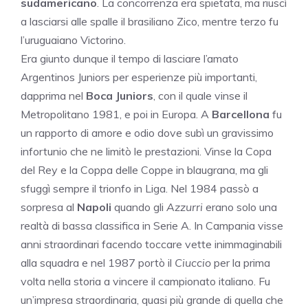
sudamericano
. La concorrenza era spietata, ma riuscì
a lasciarsi alle spalle il brasiliano Zico, mentre terzo fu
l’uruguaiano Victorino.
Era giunto dunque il tempo di lasciare l’amato
Argentinos Juniors per esperienze più importanti,
dapprima nel
Boca Juniors
, con il quale vinse il
Metropolitano 1981, e poi in Europa. A
Barcellona
fu
un rapporto di amore e odio dove subì un gravissimo
infortunio che ne limitò le prestazioni. Vinse la Copa
del Rey e la Coppa delle Coppe in blaugrana, ma gli
sfuggì sempre il trionfo in Liga. Nel 1984 passò a
sorpresa al
Napoli
quando gli
Azzurri
erano solo una
realtà di bassa classifica in Serie A. In Campania visse
anni straordinari facendo toccare vette inimmaginabili
alla squadra e nel 1987 portò il
Ciuccio
per la prima
volta nella storia a vincere il campionato italiano. Fu
un’impresa straordinaria, quasi più grande di quella che