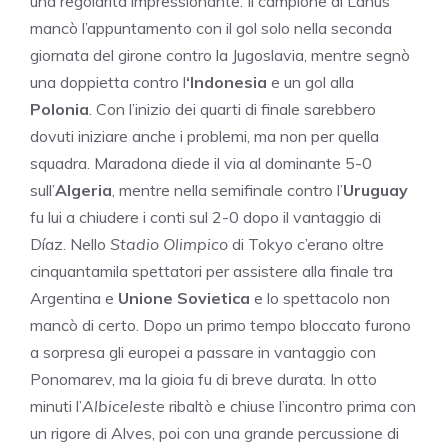
una regolarità impressionante. Il campione di Lanús
mancò l’appuntamento con il gol solo nella seconda
giornata del girone contro la Jugoslavia, mentre segnò
una doppietta contro l
‘Indonesia
e un gol alla
Polonia
. Con l’inizio dei quarti di finale sarebbero
dovuti iniziare anche i problemi, ma non per quella
squadra. Maradona diede il via al dominante 5-0
sull’
Algeria
, mentre nella semifinale contro l’
Uruguay
fu lui a chiudere i conti sul 2-0 dopo il vantaggio di
Díaz. Nello
Stadio
Olimpico
di Tokyo c’erano oltre
cinquantamila spettatori per assistere alla finale tra
Argentina e
Unione
Sovietica
e lo spettacolo non
mancò di certo. Dopo un primo tempo bloccato furono
a sorpresa gli europei a passare in vantaggio con
Ponomarev, ma la gioia fu di breve durata. In otto
minuti l’
Albiceleste
ribaltò e chiuse l’incontro prima con
un rigore di Alves, poi con una grande percussione di