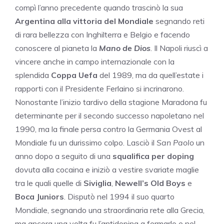
compì l’anno precedente quando trascinò la sua
Argentina alla vittoria del Mondiale
segnando reti
di rara bellezza con Inghilterra e Belgio e facendo
conoscere al pianeta la
Mano de Dios
. Il Napoli riuscì a
vincere anche in campo internazionale con la
splendida
Coppa Uefa
del 1989, ma da quell’estate i
rapporti con il Presidente Ferlaino si incrinarono.
Nonostante l’inizio tardivo della stagione Maradona fu
determinante per il secondo successo napoletano nel
1990, ma la finale persa contro la Germania Ovest al
Mondiale fu un durissimo colpo. Lasciò il
San Paolo
un
anno dopo a seguito di una
squalifica per doping
dovuta alla cocaina e iniziò a vestire svariate maglie
tra le quali quelle di
Siviglia
,
Newell’s Old Boys
e
Boca Juniors
. Disputò nel 1994 il suo quarto
Mondiale, segnando una straordinaria rete alla Grecia,
ma ancora una volta fu l’antidoping a fermarlo e nel