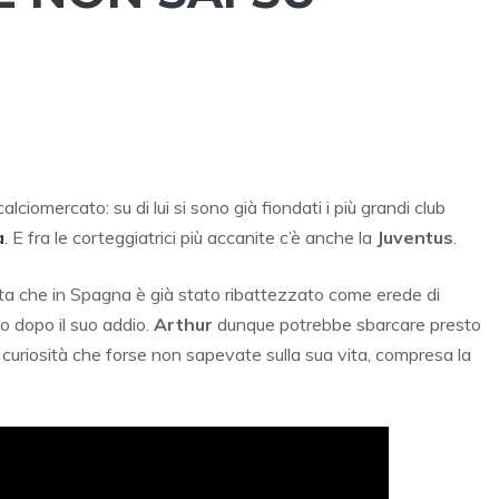
lciomercato: su di lui si sono già fiondati i più grandi club
a
. E fra le corteggiatrici più accanite c’è anche la
Juventus
.
sta che in Spagna è già stato ribattezzato come erede di
to dopo il suo addio.
Arthur
dunque potrebbe sbarcare presto
 curiosità che forse non sapevate sulla sua vita, compresa la