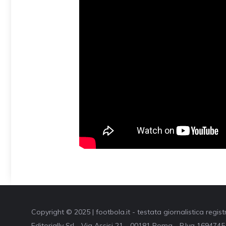
Copyright © 2025 | footbola.it - testata giornalistica regis
Editorially Srl - Via Assisi 21 - 00181 Roma - P.Iva 16947451