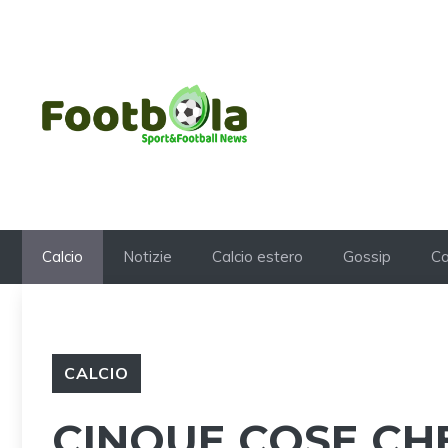
Vai
al
contenuto
Calcio
Notizie
Calcio estero
Gossip
Ca
CALCIO
CINQUE COSE CHE