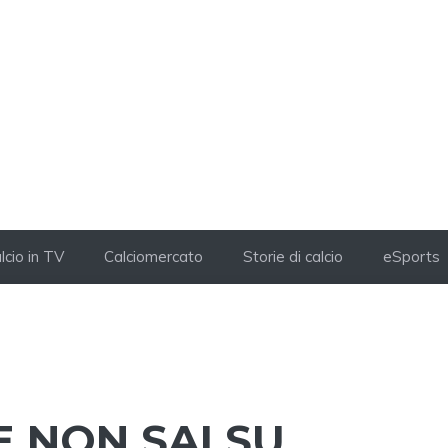
lcio in TV
Calciomercato
Storie di calcio
eSports
 NON SAI SU