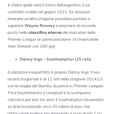
è chiaro quale sarà il futuro dell’argentino, il cui
contratto scade nel giugno 2021. Se dovesse
rimanere un’altra stagione potrebbe puntare a
superare
Wayne Rooney
e piazzarsi al secondo
posto nella
classifica eterna
dei marcatori della
Premier League (in prima posizione c’è l’inarrivabile
Alan Shearer con 260 gol).
Danny Ings – Southampton (15 reti)
Il calciatore inaspettato è proprio Danny Ings. Il suo
record stagionale è di 11 reti nella stagione 2014/15
con la maglia del Burnley (la prima in Premier League).
Poi il trasferimento a Liverpool e la scomparsa
calcistica per ben tre anni. Il Southampton ha puntato
su di lui investendo circa 20 milioni di euro che
l’attaccante inglese sta ripagando a suon di reti. Con