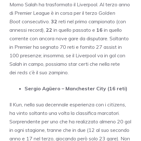
Momo Salah ha trasformato il Liverpool. Al terzo anno
di Premier League è in corsa per il terzo
Golden
Boot
consecutivo.
32
reti nel primo campionato (con
annessi record),
22
in quello passato e
16
in quello
corrente con ancora nove gare da disputare. Soltanto
in Premier ha segnato 70 reti e fornito 27 assist in
100 presenze; insomma, se il Liverpool va in gol con
Salah in campo, possiamo star certi che nella rete
dei
reds
c’è il suo zampino.
Sergio Agüero – Manchester City (16 reti)
Il
Kun,
nella sua decennale esperienza con i
citizens,
ha vinto soltanto una volta la classifica marcatori.
Sorprendente per uno che ha realizzato almeno 20 gol
in ogni stagione, tranne che in due (12 al suo secondo
anno e 17 nel terzo, giocando però solo 23 gare). Non