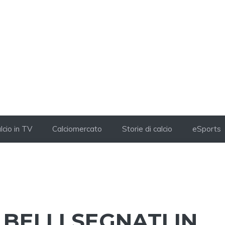
lcio in TV
Calciomercato
Storie di calcio
eSports
Ù BELLI SEGNATI IN