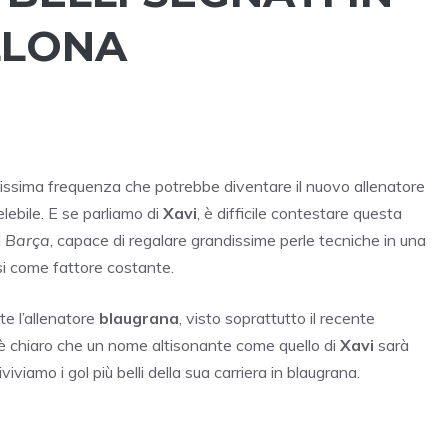
LLONA
issima frequenza che potrebbe diventare il nuovo allenatore
elebile. E se parliamo di
Xavi
, è difficile contestare questa
l
Barça
, capace di regalare grandissime perle tecniche in una
ssi come fattore costante.
e l’allenatore
blaugrana
, visto soprattutto il recente
 è chiaro che un nome altisonante come quello di
Xavi
sarà
riviviamo i gol più belli della sua carriera in blaugrana.