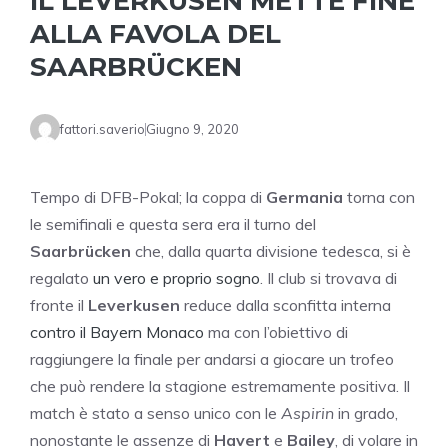
IL LEVERKUSEN METTE FINE
ALLA FAVOLA DEL
SAARBRÜCKEN
fattori.saverio
Giugno 9, 2020
Tempo di DFB-Pokal; la coppa di
Germania
torna con
le semifinali e questa sera era il turno del
Saarbrücken
che, dalla quarta divisione tedesca, si è
regalato
un vero e proprio sogno
. Il club si trovava di
fronte il
Leverkusen
reduce dalla sconfitta interna
contro il Bayern Monaco
ma con l’obiettivo di
raggiungere la finale per andarsi a giocare un trofeo
che può rendere la stagione estremamente positiva. Il
match è stato a senso unico con le
Aspirin
in grado,
nonostante le assenze di
Havert
e
Bailey
, di volare in