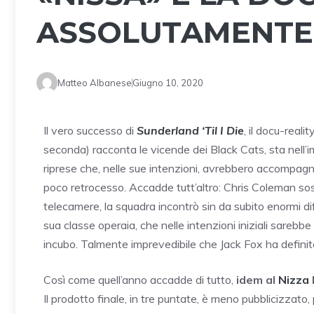
ASSOLUTAMENTE
Matteo Albanese
Giugno 10, 2020
Il vero successo di
Sunderland ‘Til I Die
, il docu-reali
seconda) racconta le vicende dei Black Cats, sta nell’imp
riprese che, nelle sue intenzioni, avrebbero accompag
poco retrocesso. Accadde tutt’altro: Chris Coleman sos
telecamere, la squadra incontrò sin da subito enormi dif
sua classe operaia, che nelle intenzioni iniziali sarebbe
incubo. Talmente imprevedibile che Jack Fox ha definito
Così come quell’anno accadde di tutto,
idem al
Nizza
Il prodotto finale, in tre puntate, è meno pubblicizzato