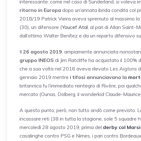
interessante: come nel caso di Sunderland, si voleva i
ritorno in Europa
dopo un’annata ibrida condita col pr
2018/19 Patrick Vieira aveva spremuto al massimo la r
(30), un difensore (
Youcef Atal
, al pari di Allan Sain
dall’ottimo Walter Benítez e da un reparto difensivo su
Il
26 agosto 2019
, ampiamente annunciata nonostante 
gruppo INEOS
di Jim Ratcliffe ha acquistato il 100%
che a sua volta nel 2016 aveva rilevato
Les Aiglons
d
gennaio 2019 mentre
i tifosi annunciavano la
morte
britannica fu l’immediato reintegro di Rivère, poi qualc
mercato (Ounas, Dolberg, il wonderkid Claude-Maurice)
A questo punto, però, non tutto andò come previsto. La
incassare reti (38 in tutta la stagione, sole 5 squadre 
mercoledì 28 agosto 2019, prima del
derby col Marsi
casalinghe contro PSG e Nimes, i pari contro Bordea