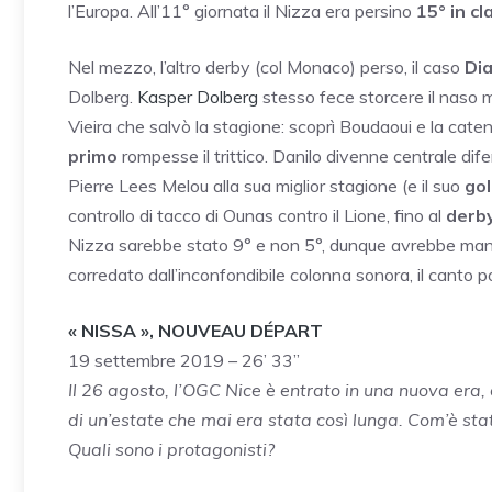
l’Europa. All’11° giornata il Nizza era persino
15° in cl
Nel mezzo, l’altro derby (col Monaco) perso, il caso
Di
Dolberg.
Kasper Dolberg
stesso fece storcere il naso 
Vieira che salvò la stagione: scoprì Boudaoui e la cate
primo
rompesse il trittico. Danilo divenne centrale dif
Pierre Lees Melou alla sua miglior stagione (e il suo
gol
controllo di tacco di Ounas contro il Lione, fino al
derby
Nizza sarebbe stato 9° e non 5°, dunque avrebbe mancat
corredato dall’inconfondibile colonna sonora, il canto 
« NISSA », NOUVEAU DÉPART
19 settembre 2019 – 26’ 33”
Il 26 agosto, l’OGC Nice è entrato in una nuova era
di un’estate che mai era stata così lunga. Com’è sta
Quali sono i protagonisti?