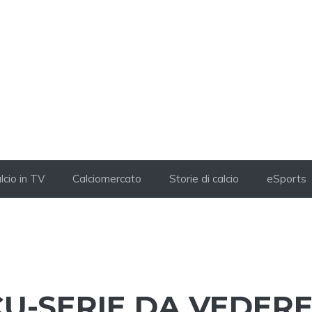
lcio in TV
Calciomercato
Storie di calcio
eSports
CU-SERIE DA VEDER