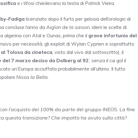
assifica
e i tifosi chiedevano la testa di Patrick Vieira.
aby-Fadiga
licenziato dopo il furto per gelosia dell’orologio di
ma concluse l’anno da
Aiglon de la saison
, idem le scelte di
na algerina con Atal e Ounas, prima che il
grave infortunio del
ensivo per necessità, gli exploit di Wylan Cyprien e soprattutto
 al Tolosa da cineteca
, visto dal vivo dal sottoscritto), il
 del 7 marzo deciso da Dolberg al 92
’, senza il cui gol il
o un’Europa acciuffata probabilmente all’ultimo. Il tutto
popolare
Nissa la Bella
.
, con l’acquisto del 100% da parte del gruppo INEOS. La fine
ta questa transizione? Che impatto ha avuto sulla città?