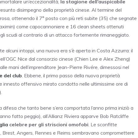
mmortalare un’eccezionalità,
la stagione dell’auspicabile
esunto disimpegno della proprietà cinese. Al termine del
osa, ottenendo il 7° posto con più reti subite (35) che segnate
t-Maximin) come capocannoniere e 16 clean sheets ottenuti
gli scudi al contrario di un attacco fortemente rimaneggiato.
alcuni intoppi, una nuova era s’è aperta in Costa Azzurra: il
 dell’OGC Nice dal consorzio cinese (Chien Lee e Alex Zheng)
alle mani dell’imprenditore Jean-Pierre Rivére, dimessosi nel
 del club
. Ebbene, il primo passo della nuova proprietà
he innesto offensivo mirato condotto nelle ultimissime ore di
.
 difesa che tanto bene s’era comportata l’anno prima iniziò a
hanno fatto peggio), all’Allianz Riviera apparve Bob Ratcliffe
glia
celebre per gli striscioni omofobi
. Le sconfitte
ux, Brest, Angers, Rennes e Reims sembravano compromettere