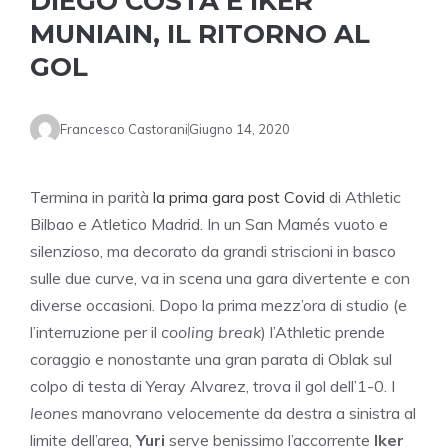
DIEGO COSTA E IKER
MUNIAIN, IL RITORNO AL
GOL
Francesco Castorani
Giugno 14, 2020
Termina in parità
la prima gara post Covid
di Athletic
Bilbao e Atletico Madrid. In un San Mamés vuoto e
silenzioso, ma decorato da grandi striscioni in basco
sulle due curve, va in scena una gara divertente e con
diverse occasioni. Dopo la prima mezz’ora di studio (e
l’interruzione per il
cooling break
) l’Athletic prende
coraggio e nonostante una gran parata di Oblak sul
colpo di testa di Yeray Alvarez, trova il gol dell’1-0. I
leones
manovrano velocemente da destra a sinistra al
limite dell’area,
Yuri
serve benissimo l’accorrente
Iker