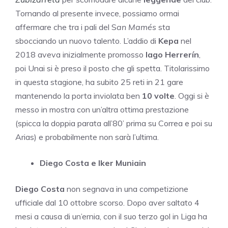
Tornando al presente invece, possiamo ormai
affermare che tra i pali del S
an Mamés
sta
sbocciando un nuovo talento. L’addio di
Kepa
nel
2018 aveva inizialmente promosso
Iago Herrerín
,
poi Unai si è preso il posto che gli spetta. Titolarissimo
in questa stagione, ha subito 25 reti in 21 gare
mantenendo la porta inviolata ben
10 volte
. Oggi si è
messo in mostra con un’altra ottima prestazione
(spicca la doppia parata all’80’ prima su Correa e poi su
Arias) e probabilmente non sarà l’ultima.
Diego Costa e Iker Muniain
Diego Costa
non segnava in una competizione
ufficiale dal 10 ottobre scorso. Dopo aver saltato 4
mesi a causa di un’ernia, con il suo terzo gol in Liga ha