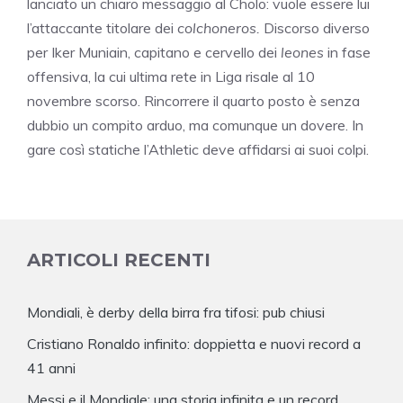
lanciato un chiaro messaggio al Cholo: vuole essere lui
l’attaccante titolare dei
colchoneros.
Discorso diverso
per Iker Muniain, capitano e cervello dei
leones
in fase
offensiva, la cui ultima rete in Liga risale al 10
novembre scorso. Rincorrere il quarto posto è senza
dubbio un compito arduo, ma comunque un dovere. In
gare così statiche l’Athletic deve affidarsi ai suoi colpi.
ARTICOLI RECENTI
Mondiali, è derby della birra fra tifosi: pub chiusi
Cristiano Ronaldo infinito: doppietta e nuovi record a
41 anni
Messi e il Mondiale: una storia infinita e un record