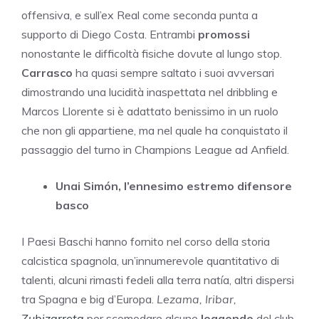
offensiva, e sull’ex Real come seconda punta a
supporto di Diego Costa. Entrambi
promossi
nonostante le difficoltà fisiche dovute al lungo stop.
Carrasco
ha quasi sempre saltato i suoi avversari
dimostrando una lucidità inaspettata nel dribbling e
Marcos Llorente si è adattato benissimo in un ruolo
che non gli appartiene, ma nel quale ha conquistato il
passaggio del turno in Champions League ad Anfield.
Unai Simón, l’ennesimo estremo difensore
basco
I Paesi Baschi hanno fornito nel corso della storia
calcistica spagnola, un’innumerevole quantitativo di
talenti, alcuni rimasti fedeli alla terra natía, altri dispersi
tra Spagna e big d’Europa.
Lezama, Iribar,
Zubizarreta
per scomodare alcune
leggende
del club.