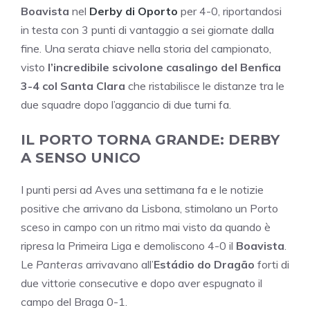
Boavista
nel
Derby di Oporto
per 4-0, riportandosi
in testa con 3 punti di vantaggio a sei giornate dalla
fine. Una serata chiave nella storia del campionato,
visto
l’incredibile scivolone casalingo del Benfica
3-4 col Santa Clara
che ristabilisce le distanze tra le
due squadre dopo l’aggancio di due turni fa.
IL PORTO TORNA GRANDE: DERBY
A SENSO UNICO
I punti persi ad Aves una settimana fa e le notizie
positive che arrivano da Lisbona, stimolano un Porto
sceso in campo con un ritmo mai visto da quando è
ripresa la Primeira Liga e demoliscono 4-0 il
Boavista
.
Le
Panteras
arrivavano all’
Estádio do Dragão
forti di
due vittorie consecutive e dopo aver espugnato il
campo del Braga 0-1.