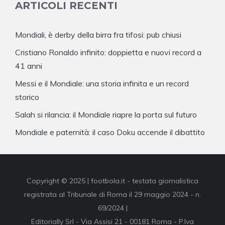
ARTICOLI RECENTI
Mondiali, è derby della birra fra tifosi: pub chiusi
Cristiano Ronaldo infinito: doppietta e nuovi record a
41 anni
Messi e il Mondiale: una storia infinita e un record
storico
Salah si rilancia: il Mondiale riapre la porta sul futuro
Mondiale e paternità: il caso Doku accende il dibattito
Copyright © 2025 | footbola.it - testata giornalistica
registrata al Tribunale di Roma il 29 maggio 2024 - n.
69/2024 |
Editorially Srl - Via Assisi 21 - 00181 Roma - P.Iva