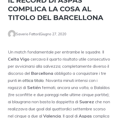
IL RECORD DI ASPAS
COMPLICA LA COSA AL
TITOLO DEL BARCELLONA
Saverio Fattori
Giugno 27, 2020
Un match fondamentale per entrambe le squadre. Il
Celta Vigo
cercava il quarto risultato utile consecutivo
per avvicinarsi alla salvezza; completamente diverso il
discorso del
Barcellona
obbligato a conquistare i tre
punti
in ottica titolo
. Novanta minuti intensi con i
ragazzi di
Setién
fermati, ancora una volta, a Balaídos
(tre sconfitte e due pareggi nelle ultime cinque partite);
ai blaugrana non basta la doppietta di
Suarez
che non
realizzava due goal dal quattordici settembre scorso
nel cinque a due al
Valencia
. Il goal di
Aspas
complica