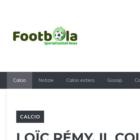
Vai
al
contenuto
Calcio
Notizie
Calcio estero
Gossip
Ca
CALCIO
LOÏC RÉMY, IL CO