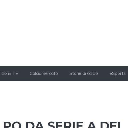
lcio in TV
Calciomercato
Storie di calcio
eSports
LPO DA SERIE A DEL