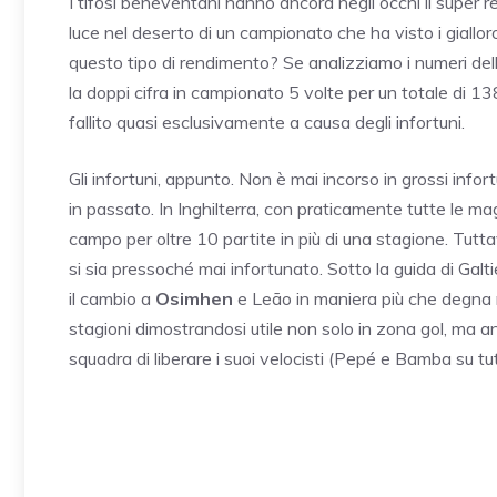
I tifosi beneventani hanno ancora negli occhi il super 
luce nel deserto di un campionato che ha visto i giallor
questo tipo di rendimento? Se analizziamo i numeri della
la doppi cifra in campionato 5 volte per un totale di 1
fallito quasi esclusivamente a causa degli infortuni.
Gli infortuni, appunto. Non è mai incorso in grossi info
in passato. In Inghilterra, con praticamente tutte le ma
campo per oltre 10 partite in più di una stagione. Tuttavi
si sia pressoché mai infortunato. Sotto la guida di Gal
il cambio a
Osimhen
e Leão in maniera più che degna n
stagioni dimostrandosi utile non solo in zona gol, ma 
squadra di liberare i suoi velocisti (Pepé e Bamba su tut