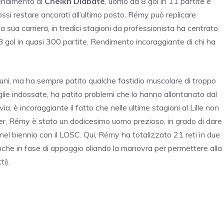
rendimento di
Cheikh Diabaté
, uomo da 8 gol in 11 partite e
ossi restare ancorati all’ultimo posto. Rémy può replicare
 sua carriera, in tredici stagioni da professionista ha centrato
38 gol in quasi 300 partite. Rendimento incoraggiante di chi ha
rtuni, ma ha sempre patito qualche fastidio muscolare di troppo
glie indossate, ha patito problemi che lo hanno allontanato dal
a, è incoraggiante il fatto che nelle ultime stagioni al Lille non
tier, Rémy è stato un dodicesimo uomo prezioso, in grado di dare
el biennio con il LOSC. Qui, Rémy ha totalizzato 21 reti in due
anche in fase di appoggio oliando la manovra per permettere alla
ti).