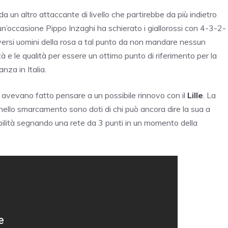
a un altro attaccante di livello che partirebbe da più indietro
di un’occasione Pippo Inzaghi ha schierato i giallorossi con 4-3-2-
versi uomini della rosa a tal punto da non mandare nessun
à e le qualità per essere un ottimo punto di riferimento per la
za in Italia.
, avevano fatto pensare a un possibile rinnovo con il
Lille
. La
 nello smarcamento sono doti di chi può ancora dire la sua a
 abilità segnando una rete da 3 punti in un momento della