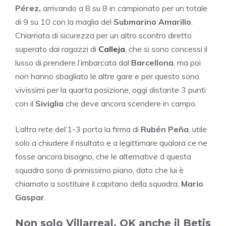
Pérez,
arrivando a 8 su 8 in campionato per un totale
di 9 su 10 con la maglia del
Submarino Amarillo
.
Chiamata di sicurezza per un altro scontro diretto
superato dai ragazzi di
Calleja
, che si sono concessi il
lusso di prendere l’imbarcata dal
Barcellona
, ma poi
non hanno sbagliato le altre gare e per questo sono
vivissimi per la quarta posizione, oggi distante 3 punti
con il
Siviglia
che deve ancora scendere in campo.
L’altra rete del’1-3 porta la firma di
Rubén Peña
, utile
solo a chiudere il risultato e a legittimare qualora ce ne
fosse ancora bisogno, che le alternative d questa
squadra sono di primissimo piano, dato che lui è
chiamato a sostituire il capitano della squadra,
Mario
Gaspar
.
Non solo Villarreal, OK anche il Betis