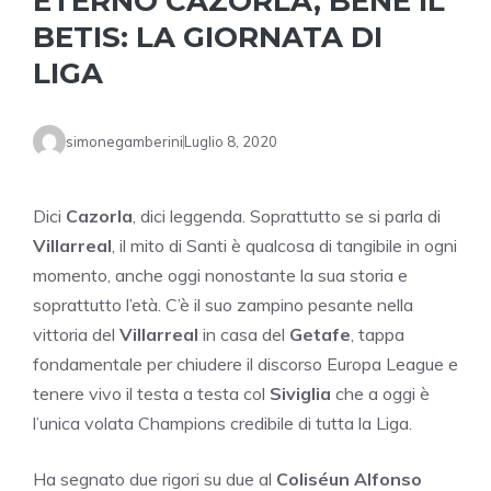
ETERNO CAZORLA, BENE IL
BETIS: LA GIORNATA DI
LIGA
simonegamberini
Luglio 8, 2020
Dici
Cazorla
, dici leggenda. Soprattutto se si parla di
Villarreal
, il mito di Santi è qualcosa di tangibile in ogni
momento, anche oggi nonostante la sua storia e
soprattutto l’età. C’è il suo zampino pesante nella
vittoria del
Villarreal
in casa del
Getafe
, tappa
fondamentale per chiudere il discorso Europa League e
tenere vivo il testa a testa col
Siviglia
che a oggi è
l’unica volata Champions credibile di tutta la Liga.
Ha segnato due rigori su due al
Coliséun Alfonso