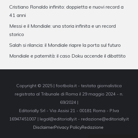
Cristiano Ronaldo infinito: doppietta e nuovi record a
41 anni
Messi e il Mondiale: una storia infinita e un record
storico
Salah si rilancia: il Mondiale riapre la porta sul futuro
Mondiale e paternità: il caso Doku accende il dibattito
Copyright © 2025 | footbola.it - testata giornalistica
registrata al Tribunale di Roma il 29 maggio 2024 - n.
69/2024 |
Editorially Srl - Via Assisi 21 - 00181 Roma - P.Iva
16947451007 | legal@editorially.it - redazione@editorially.it
Disclaimer
Privacy Policy
Redazione