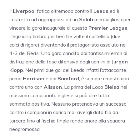
Il
Liverpool
fatica oltremodo contro il
Leeds
ed è
costretto ad aggrapparsi ad un
Salah
meraviglioso per
vincere la gara inaugurale di questa
Premier League
.
L’egiziano timbra per ben tre volte il cartellino (due
calci di rigore) diventando il protagonista assoluto nel
4-3 dei
Reds
. Una gara condita dai tantissimi errori di
distrazione della fase difensiva degli uomini di
Jurgen
Klopp
. Nei primi due gol del Leeds infatti l’attaccante,
prima
Harrison
e poi
Bamford
, è sempre rimasto uno
contro uno con
Alisson
. La prima del
Loco
Bielsa
nel
massimo campionato inglese si può dire tutto
sommato positiva. Nessuno pretendeva un successo
contro i campioni in carica ma l’avergli dato filo da
torcere fino al fischio finale rende onore alla squadra
neopromossa.