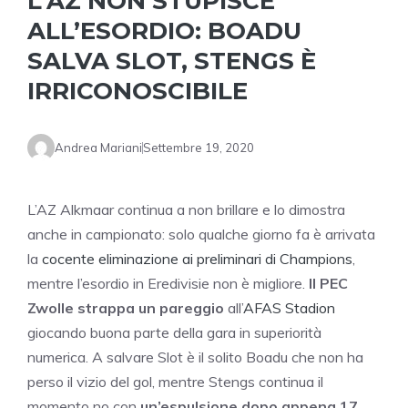
L’AZ NON STUPISCE
ALL’ESORDIO: BOADU
SALVA SLOT, STENGS È
IRRICONOSCIBILE
Andrea Mariani
Settembre 19, 2020
L’AZ Alkmaar continua a non brillare e lo dimostra
anche in campionato: solo qualche giorno fa è arrivata
la
cocente eliminazione ai preliminari di Champions
,
mentre l’esordio in Eredivisie non è migliore.
Il PEC
Zwolle strappa un pareggio
all’
AFAS Stadion
giocando buona parte della gara in superiorità
numerica. A salvare Slot è il solito Boadu che non ha
perso il vizio del gol, mentre Stengs continua il
momento no con
un’espulsione dopo appena 17