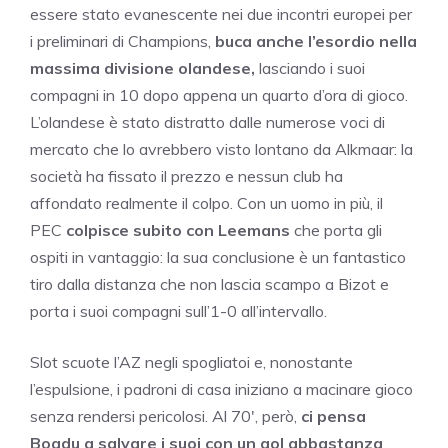
essere stato evanescente nei due incontri europei per
i preliminari di Champions,
buca anche l’esordio nella
massima divisione olandese,
lasciando i suoi
compagni in 10 dopo appena un quarto d’ora di gioco.
L’olandese è stato distratto dalle numerose voci di
mercato che lo avrebbero visto lontano da Alkmaar: la
società ha fissato il prezzo e nessun club ha
affondato realmente il colpo. Con un uomo in più, il
PEC
colpisce subito con Leemans
che porta gli
ospiti in vantaggio: la sua conclusione è un fantastico
tiro dalla distanza che non lascia scampo a Bizot e
porta i suoi compagni sull’1-0 all’intervallo.
Slot scuote l’AZ negli spogliatoi e, nonostante
l’espulsione, i padroni di casa iniziano a macinare gioco
senza rendersi pericolosi. Al 70′, però,
ci pensa
Boadu a salvare i suoi con un gol abbastanza