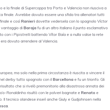
cio e la finale di Supercoppa tra Porto e Valencia non riusciva a
a finale. Avrebbe dovuto essere una sfida tra allenatori tutti
finale e così
Ranieri
dovette vedersela con lo spagnolo Víctor
l vantaggio di
Baraja
fu di un altro italiano il punto esclamativo
to con i
Pipistrelli
battendo Vítor Baía e a nulla valse la rete
si era dovuto arrendere al Valencia.
Europea, ma solo nella prima circostanza è riuscita a vincere il
nel derby tutto spagnolo con il
Barcellona
e fu un trionfo. Gli
risultato che si rivelò premonitorio alla disastrosa annata dei
Eto’o-Ronaldinho risultò con le polveri bagnate e
Renato
e
o. Il tecnico olandese inserì anche Giuly e Gudjohnsen nella
esca
.