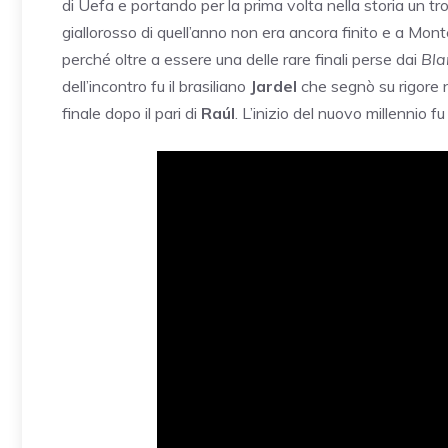
di Uefa e portando per la prima volta nella storia un tr
giallorosso di quell’anno non era ancora finito e a Montec
perché oltre a essere una delle rare finali perse dai
Bla
dell’incontro fu il brasiliano
Jardel
che segnò su rigore n
finale dopo il pari di
Raúl
. L’inizio del nuovo millennio f