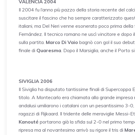
VALENCIA 2004
Il 2004 fu l’anno più pazzo della storia recente del cal
suscitare il fascino che ha sempre caratterizzato quest
italiani, ma Del Neri venne esonerato poco prima della 
Fernández. Il tecnico romano ne uscì vincitore e dopo i
sulla partita.
Marco Di Vaio
bagnò con gol il suo debut
finale di
Quaresma
. Dopo il Marsiglia, anche il Porto 
SIVIGLIA 2006
Il Siviglia ha disputato tantissime finali di Supercoppa 
titolo. A Montecarlo era chiamata alla grande impresa 
andalusi umiliarono i catalani con un pesantissimo 3-0, 
ragazzi di Rijkaard. Il tridente delle meraviglie Messi-
Kanouté
portarono già la sfida sul 2-0 nel primo temp
ripresa ma al novantesimo arrivò su rigore il tris di
Mar