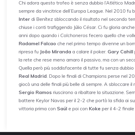
Chi adora questo trofeo è senza dubbio l’Atlético Madri
sempre da vincitrice dell’Europa League. Nel 2010 fu b
Inter
di Benítez sbloccando il risultato nel secondo te
chiuse i conti trafiggendo Júlio César. Ci fu gloria anc
anni dopo quando i
Colchoneros
fecero quello che voll
Radamel Falcao
che nel primo tempo divenne un bombe
ripresa fu
João Miranda
a calare il poker.
Gary Cahill
la rete che rese meno amaro il passivo, ma con un sec
Quella però più soddisfacente di tutte fu senza dubbio q
Real Madrid
. Dopo le finali di Champions perse nel 20
giocò una delle finali più belle di sempre. A sbloccare i
Sergio Ramos
riuscirono a ribaltare la situazione. S
battere Keylor Navas per il 2-2 che portò la sfida ai s
vittoria prima con
Saúl
e poi con
Koke
per il 4-2 final