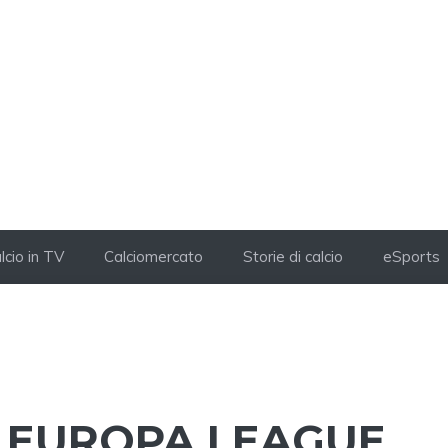
lcio in TV
Calciomercato
Storie di calcio
eSports
DI EUROPA LEAGUE