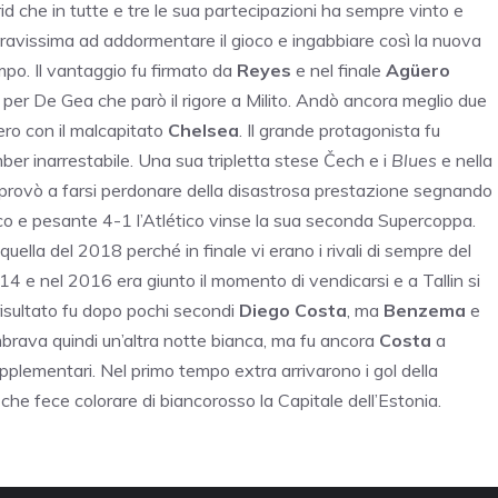
d che in tutte e tre le sua partecipazioni ha sempre vinto e
ravissima ad addormentare il gioco e ingabbiare così la nuova
mpo. Il vantaggio fu firmato da
Reyes
e nel finale
Agüero
he per De Gea che parò il rigore a Milito. Andò ancora meglio due
ero con il malcapitato
Chelsea
. Il grande protagonista fu
r inarrestabile. Una sua tripletta stese Čech e i
Blues
e nella
provò a farsi perdonare della disastrosa prestazione segnando
co e pesante 4-1 l’Atlético vinse la sua seconda Supercoppa.
uella del 2018 perché in finale vi erano i rivali di sempre del
14 e nel 2016 era giunto il momento di vendicarsi e a Tallin si
l risultato fu dopo pochi secondi
Diego
Costa
, ma
Benzema
e
embrava quindi un’altra notte bianca, ma fu ancora
Costa
a
upplementari. Nel primo tempo extra arrivarono i gol della
e che fece colorare di biancorosso la Capitale dell’Estonia.