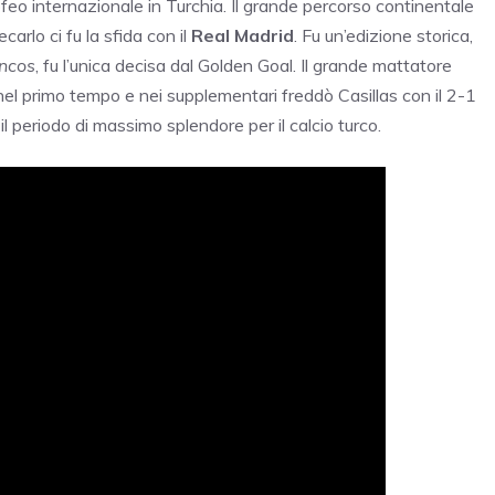
ofeo internazionale in Turchia. Il grande percorso continentale
arlo ci fu la sfida con il
Real
Madrid
. Fu un’edizione storica,
ncos
, fu l’unica decisa dal Golden Goal. Il grande mattatore
el primo tempo e nei supplementari freddò Casillas con il 2-1
u il periodo di massimo splendore per il calcio turco.