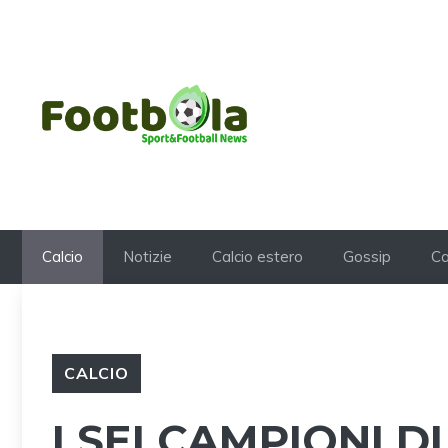
Vai
al
contenuto
Calcio
Notizie
Calcio estero
Gossip
Ca
CALCIO
I SEI CAMPIONI 