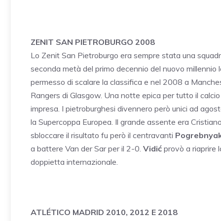
ZENIT SAN PIETROBURGO 2008
Lo Zenit San Pietroburgo era sempre stata una squadra 
seconda metà del primo decennio del nuovo millennio la
permesso di scalare la classifica e nel 2008 a Manchest
Rangers di Glasgow. Una notte epica per tutto il calcio
impresa. I pietroburghesi divennero però unici ad ago
la Supercoppa Europea. Il grande assente era Cristian
sbloccare il risultato fu però il centravanti
Pogrebnya
a battere Van der Sar per il 2-0.
Vidić
provò a riaprire 
doppietta internazionale.
ATLÉTICO MADRID 2010, 2012 E 2018