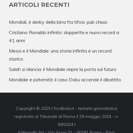
ARTICOLI RECENTI
Mondiali, è derby della birra fra tifosi: pub chiusi
Cristiano Ronaldo infinito: doppietta e nuovi record a
41 anni
Messi e il Mondiale: una storia infinita e un record
storico
Salah si rilancia: il Mondiale riapre la porta sul futuro
Mondiale e paternità: il caso Doku accende il dibattito
Copyright © 2025 | footbola.it - testata giornalistica
registrata al Tribunale di Roma il 29 maggio 2024 - n.
69/2024 |
Editorially Srl - Via Assisi 21 - 00181 Roma - P.Iva