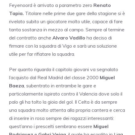
Feyenoord è arrivato a parametro zero
Renato
Tapia.
Titolare nelle prime due gare della stagione si è
rivelato subito un giocatore molto utile, capace di fare
tanta sostanza in mezzo al campo. Sempre al termine
del contratto anche
Alvaro Vadillo
ha deciso di
firmare con la squadra di Vigo e sarà una soluzione
utile per far rifiatare la squadra.
Per quanto riguarda il capitolo giovani va segnalato
l’acquisto dal Real Madrid del classe 2000
Miguel
Baeza
, subentrato in entrambe le gare e
particolarmente ispirato contro il Valencia dove solo il
palo gli ha tolto la gioia del gol. Il Celta è da sempre
una squadra molto attenta alla propria cantera e cerca
di inserire in rosa sempre dei ragazzi interessanti:
quest’anno i prescelti sembrano essere
Miguel
Rodriguez
e
Gabri Veiga
, il quale ha esordito in
Liga