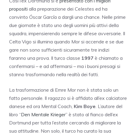
Così l’ex Dortmund si è
presentato con i migliori
propositi
alla preparazione dei
Celestes
ed ha
convinto Óscar García a dargli una chance. Nelle prime
due giornate è stato uno degli uomini più attivi della
squadra, impensierendo sempre le difese avversarie. Il
Celta Vigo si illumina quando Mor si accende e se due
gare non sono sufficienti sicuramente tre indizi
faranno una prova. Il turco classe
1997
è chiamato a
confermarsi – e ad affermarsi – ma i buoni presagi si
stanno trasformando nella realtà dei fatti.
La trasformazione di Emre Mor non è stata solo un
fatto personale. Il ragazzo si è affidato all’ex calciatore
danese ed ora Mental Coach,
Kim Boye
. L’autore del
libro “
Den Mentale Krieger
” è stato al fianco dell’ex
Dortmund per tutta l’estate cercando di migliorare la
sua attitudine. Non solo, il turco ha curato la sua