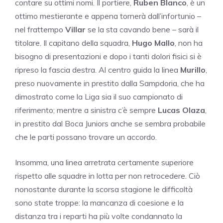
contare su ottimi nomi. Il portiere,
Ruben Blanco
, è un
ottimo mestierante e appena tornerà dall’infortunio –
nel frattempo
Villar
se la sta cavando bene – sarà il
titolare. Il capitano della squadra,
Hugo Mallo
, non ha
bisogno di presentazioni e dopo i tanti dolori fisici si è
ripreso la fascia destra. Al centro guida la linea
Murillo
,
preso nuovamente in prestito dalla Sampdoria, che ha
dimostrato come la Liga sia il suo campionato di
riferimento; mentre a sinistra c’è sempre
Lucas Olaza
,
in prestito dal Boca Juniors anche se sembra probabile
che le parti possano trovare un accordo.
Insomma, una linea arretrata certamente superiore
rispetto alle squadre in lotta per non retrocedere. Ciò
nonostante durante la scorsa stagione le difficoltà
sono state troppe: la mancanza di coesione e la
distanza tra i reparti ha più volte condannato la