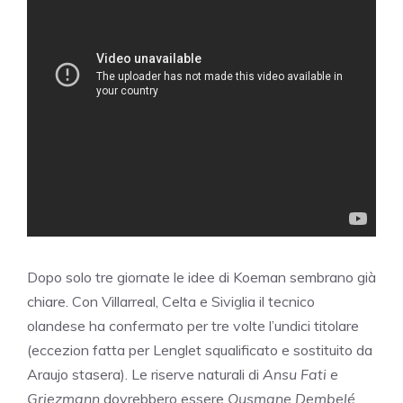
Dopo solo tre giornate le idee di Koeman sembrano già
chiare. Con Villarreal, Celta e Siviglia il tecnico
olandese ha confermato per tre volte l’undici titolare
(eccezion fatta per Lenglet squalificato e sostituito da
Araujo stasera). Le riserve naturali di
Ansu Fati e
Griezmann
dovrebbero essere
Ousmane Dembelé