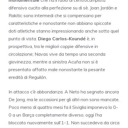
monumentale
che ha il ruolo di centrocampista
difensivo cucito alla perfezione su di sè. Joan Jordán e
Rakitic sono intermedi che si compensano per
caratteristiche e nonostante non abbiano spiccate
doti atletiche stanno impressionando anche sotto quel
punto di vista.
Diego Carlos-Koundé
è, in
prospettiva, tra le migliori coppie difensive in
circolazione; Navas vive da tempo una seconda
giovinezza, mentre a sinistra Acuña non si è
presentato affatto male nonostante la pesante
eredità di Reguilón.
In attacco c’è abbondanza. A Neto ha segnato ancora
De Jong, ma le occasioni per gli altri non sono mancate.
Poco meno di quattro mesi fa il Siviglia imponeva lo 0-
0 a un Barça completamente diverso; oggi l’ha
bloccato nuovamente sull’1-1. Non succedeva da circa