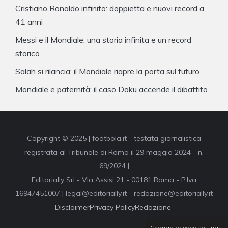
Cristiano Ronaldo infinito: doppietta e nuovi record a
41 anni
Messi e il Mondiale: una storia infinita e un record
storico
Salah si rilancia: il Mondiale riapre la porta sul futuro
Mondiale e paternità: il caso Doku accende il dibattito
Copyright © 2025 | footbola.it - testata giornalistica
registrata al Tribunale di Roma il 29 maggio 2024 - n.
69/2024 |
Editorially Srl - Via Assisi 21 - 00181 Roma - P.Iva
16947451007 | legal@editorially.it - redazione@editorially.it
Disclaimer
Privacy Policy
Redazione
Change privacy settings