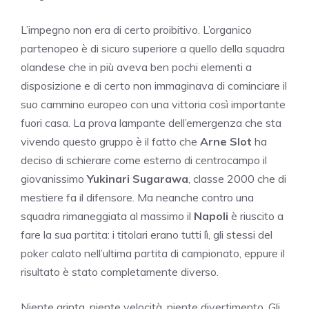
L’impegno non era di certo proibitivo. L’organico
partenopeo è di sicuro superiore a quello della squadra
olandese che in più aveva ben pochi elementi a
disposizione e di certo non immaginava di cominciare il
suo cammino europeo con una vittoria così importante
fuori casa. La prova lampante dell’emergenza che sta
vivendo questo gruppo è il fatto che
Arne Slot
ha
deciso di schierare come esterno di centrocampo il
giovanissimo
Yukinari Sugarawa
, classe 2000 che di
mestiere fa il difensore. Ma neanche contro una
squadra rimaneggiata al massimo il
Napoli
è riuscito a
fare la sua partita: i titolari erano tutti lì, gli stessi del
poker calato nell’ultima partita di campionato, eppure il
risultato è stato completamente diverso.
Niente grinta, niente velocità, niente divertimento. Gli