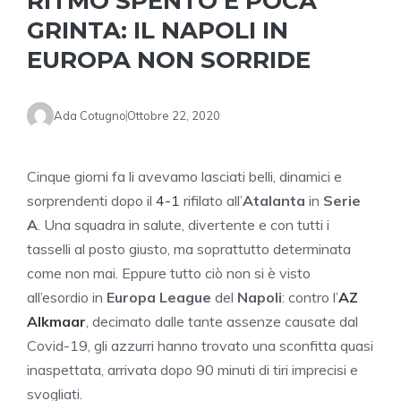
RITMO SPENTO E POCA
GRINTA: IL NAPOLI IN
EUROPA NON SORRIDE
Ada Cotugno
Ottobre 22, 2020
Cinque giorni fa li avevamo lasciati belli, dinamici e
sorprendenti dopo il
4-1
rifilato all’
Atalanta
in
Serie
A
. Una squadra in salute, divertente e con tutti i
tasselli al posto giusto, ma soprattutto determinata
come non mai. Eppure tutto ciò non si è visto
all’esordio in
Europa League
del
Napoli
: contro l’
AZ
Alkmaar
, decimato dalle tante assenze causate dal
Covid-19, gli azzurri hanno trovato una sconfitta quasi
inaspettata, arrivata dopo 90 minuti di tiri imprecisi e
svogliati.