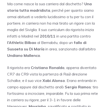
Ma come nasce la sua carriera dal dischetto?
Una
storia tutta madridista
, perché per quanto siamo
ormai abituati a vederlo lucidissimo a tu per tu con il
portiere, in carriera non ha mai tirato un rigore con la
maglia del Siviglia. Il suo curriculum da rigorista inizia
infatti a Madrid nel
2010/11
in una partita contro
l’Athletic Bilbao
al Bernabéu, dopo un
fallo di
Susaeta su Di María
in area, sanzionato dall’arbitro
Undiano Mallenco
.
Il rigorista era
Cristiano Ronaldo
, appena diventato
CR7 da CR9 vista la partenza di Raúl direzione
Schalke, e il suo vice
Xabi Alonso
. Erano entrambi in
campo eppure dal dischetto andò
Sergio Ramos
: tiro
fortissimo a incrociare, imparabile. Fu la sua prima rete
in carriera su rigore, per il 3-1 in favore delle
Merengues
.
Mourinho
, squalificato e sostituito in