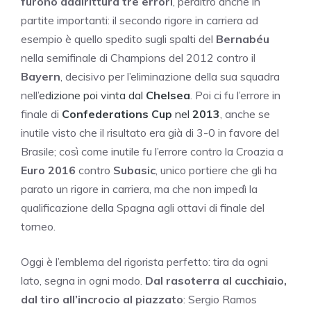
furono addirittura tre errori
, peraltro anche in
partite importanti: il secondo rigore in carriera ad
esempio è quello spedito sugli spalti del
Bernabéu
nella semifinale di Champions del 2012 contro il
Bayern
, decisivo per l’eliminazione della sua squadra
nell’
edizione poi vinta dal
Chelsea
. Poi ci fu l’errore in
finale di
Confederations Cup
nel
2013
, anche se
inutile visto che il risultato era già di 3-0 in favore del
Brasile; così come inutile fu l’errore contro la Croazia a
Euro 2016
contro
Subasic
, unico portiere che gli ha
parato un rigore in carriera, ma che non impedì la
qualificazione della Spagna agli ottavi di finale del
torneo.
Oggi è l’emblema del rigorista perfetto: tira da ogni
lato, segna in ogni modo.
Dal rasoterra al cucchiaio,
dal tiro all’incrocio al piazzato
: Sergio Ramos