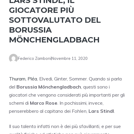
LARS STINDL, IL
GIOCATORE PIÙ
SOTTOVALUTATO DEL
BORUSSIA
MÖNCHENGLADBACH
Federico Zamboni
Novembre 11, 2020
Thuram, Pléa
, Elvedi, Ginter, Sommer. Quando si parla
del
Borussia Mönchengladbach
, questi sono i
giocatori che vengono considerati più importanti per gli
schemi di
Marco Rose
. In pochissimi, invece,
penserebbero al capitano dei
Fohlen
,
Lars Stindl
.
Il suo talento infatti non è dei più sfavillanti, e per sue