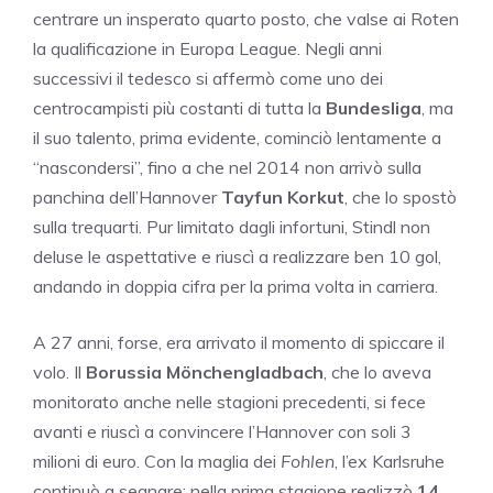
centrare un insperato quarto posto, che valse ai Roten
la qualificazione in Europa League. Negli anni
successivi il tedesco si affermò come uno dei
centrocampisti più costanti di tutta la
Bundesliga
, ma
il suo talento, prima evidente, cominciò lentamente a
“nascondersi”, fino a che nel 2014 non arrivò sulla
panchina dell’Hannover
Tayfun
Korkut
, che lo spostò
sulla trequarti. Pur limitato dagli infortuni, Stindl non
deluse le aspettative e riuscì a realizzare ben 10 gol,
andando in doppia cifra per la prima volta in carriera.
A 27 anni, forse, era arrivato il momento di spiccare il
volo. Il
Borussia Mönchengladbach
, che lo aveva
monitorato anche nelle stagioni precedenti, si fece
avanti e riuscì a convincere l’Hannover con soli 3
milioni di euro. Con la maglia dei
Fohlen
, l’ex Karlsruhe
continuò a segnare: nella prima stagione realizzò
14