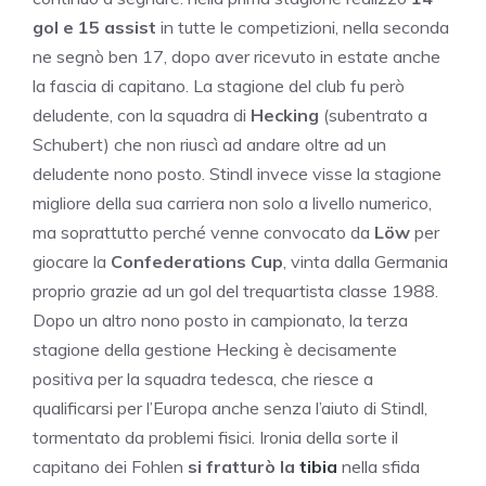
gol e 15 assist
in tutte le competizioni, nella seconda
ne segnò ben 17, dopo aver ricevuto in estate anche
la fascia di capitano. La stagione del club fu però
deludente, con la squadra di
Hecking
(subentrato a
Schubert) che non riuscì ad andare oltre ad un
deludente nono posto. Stindl invece visse la stagione
migliore della sua carriera non solo a livello numerico,
ma soprattutto perché venne convocato da
Löw
per
giocare la
Confederations Cup
, vinta dalla Germania
proprio grazie ad un gol del trequartista classe 1988.
Dopo un altro nono posto in campionato, la terza
stagione della gestione Hecking è decisamente
positiva per la squadra tedesca, che riesce a
qualificarsi per l’Europa anche senza l’aiuto di Stindl,
tormentato da problemi fisici. Ironia della sorte il
capitano dei Fohlen
si fratturò la
tibia
nella sfida