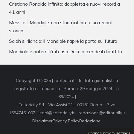
Cristiano Ronaldo infinito: doppietta e nuovi record a
41 anni
Messi e il Mondiale: una storia infinita e un record
storico
Salah si rilancia: il Mondiale riapre la porta sul futuro
Mondiale e paternità: il caso Doku accende il dibattito
Copyright © 2025 | footbola.it - testata giornalistica
registrata al Tribunale di Roma il 29 maggio 2024 - n.
69/2024 |
Editorially Srl - Via Assisi 21 - 00181 Roma - P.Iva
16947451007 | legal@editorially.it - redazione@editorially.it
Disclaimer
Privacy Policy
Redazione
Change privacy settings