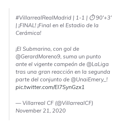
#VillarrealRealMadrid | 1-1 | ⏱️ 90'+3'
| ¡FINAL! ¡Final en el Estadio de la
Cerámica!
¡El Submarino, con gol de
@GerardMoreno9, suma un punto
ante el vigente campeón de @LaLiga
tras una gran reacción en la segunda
parte del conjunto de @UnaiEmery_!
pic.twitter.com/EI7SynGzx1
— Villarreal CF (@VillarrealCF)
November 21, 2020