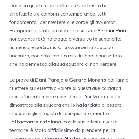
Dopo un quarto d’ora della ripresa il basco ha
effettuato tre cambi in contemporanea, tutti
fondamentali per mettere alle corde gli avversari:
Estupiñán
è stato un motore a sinistra,
Yeremi Pino
nonostante l’età ha creato diverse volte superiorità
numerica, e poi
Samu Chukwueze
ha spaccato
l’incontro, non solo con il calcio di rigore conquistato
che ha permesso alla sua squadra di non perdere.
Le prove di
Dani Parejo e Gerard Moreno
poi fanno
riflettere sull’effettivo valore di questi due calciatori
mai sufficientemente considerati:
l’ex Valencia
ha
dimostrato alla squadra che lo ha lanciato di essere
uno dei migliori registi del campionato, mentre
l’attaccante catalano,
con le sue infinite risorse
tecniche, è stato difficilissimo da prendere per la
coppia centrale
Varane-
Nacho
, ancora una volta in