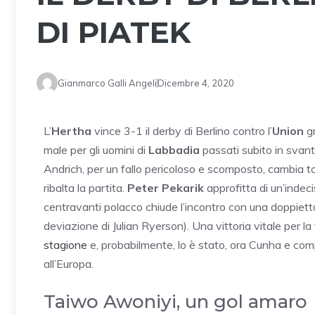
DI PIATEK
Gianmarco Galli Angeli
Dicembre 4, 2020
L’
Hertha
vince 3-1 il derby di Berlino contro l’
Union
gr
male per gli uomini di
Labbadia
passati subito in svant
Andrich, per un fallo pericoloso e scomposto, cambia t
ribalta la partita.
Peter Pekarik
approfitta di un’indec
centravanti polacco chiude l’incontro con una doppiett
deviazione di Julian Ryerson). Una vittoria vitale per l
stagione
e, probabilmente, lo è stato, ora Cunha e com
all’Europa.
Taiwo Awoniyi, un gol amaro