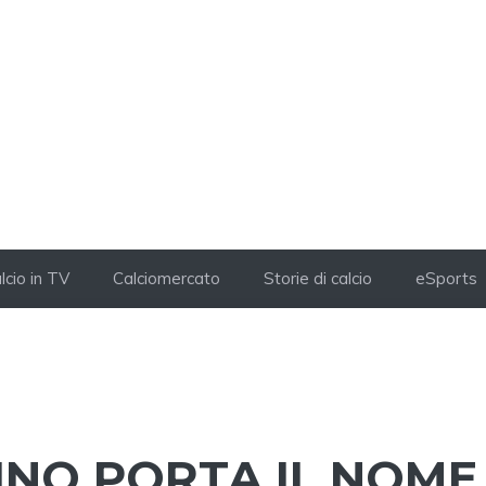
lcio in TV
Calciomercato
Storie di calcio
eSports
LINO PORTA IL NOME