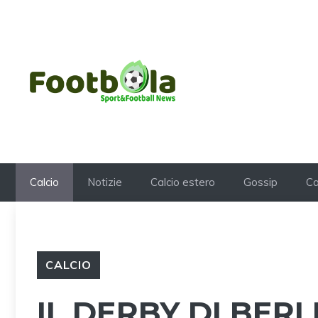
Vai
al
contenuto
Calcio
Notizie
Calcio estero
Gossip
Ca
CALCIO
IL DERBY DI BER