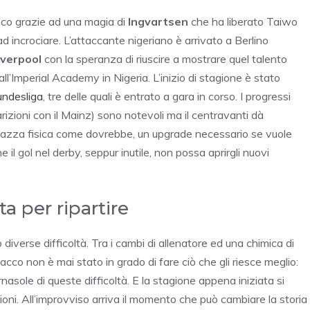
oco grazie ad una magia di
Ingvartsen
che ha liberato Taiwo
incrociare. L’attaccante nigeriano è arrivato a Berlino
Liverpool
con la speranza di riuscire a mostrare quel talento
’Imperial Academy in Nigeria. L’inizio di stagione è stato
ndesliga
, tre delle quali è entrato a gara in corso. I progressi
rizioni con il Mainz) sono notevoli ma il centravanti dà
a stazza fisica come dovrebbe, un upgrade necessario se vuole
e il gol nel derby, seppur inutile, non possa aprirgli nuovi
a per ripartire
diverse difficoltà. Tra i cambi di allenatore ed una chimica di
acco non è mai stato in grado di fare ciò che gli riesce meglio:
rnasole di queste difficoltà. E la stagione appena iniziata si
oni. All’improvviso arriva il momento che può cambiare la storia