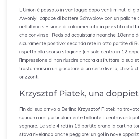
L’Union è passato in vantaggio dopo venti minuti di gi
Awoniyi, capace di battere Schwolow con un pallone ad 
nell’ultima sessione di calciomercato
in prestito dal 
che convinse i Reds ad acquistarlo neanche 18enne dall
sicuramente positivo: seconda rete in otto partite di
Bu
rispetto alla scorsa stagione (un solo centro in 12 appa
l’impressione di non riuscire ancora a sfruttare la su
trasformarsi in un giocatore di un certo livello, chissà ch
orizzonti.
Krzysztof Piatek, una doppiett
Fin dal suo arrivo a Berlino Krzysztof Piatek ha trovato 
squadra non particolarmente brillante il centravanti pol
segnare. Le sole 4 reti in 15 partite erano la cartina to
stava rivelando anche peggiore: un gol in nove apparizi