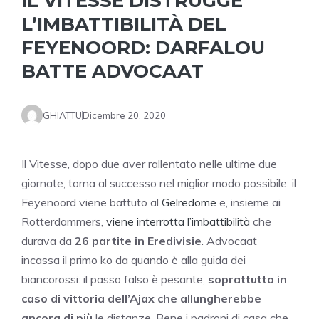
IL VITESSE DISTRUGGE
L’IMBATTIBILITÀ DEL
FEYENOORD: DARFALOU
BATTE ADVOCAAT
GHIATTU
Dicembre 20, 2020
Il Vitesse, dopo due aver rallentato nelle ultime due
giornate, torna al successo nel miglior modo possibile: il
Feyenoord viene battuto al
Gelredome
e, insieme ai
Rotterdammers,
viene interrotta l’imbattibilità
che
durava da
26 partite in Eredivisie
. Advocaat
incassa il primo ko da quando è alla guida dei
biancorossi: il passo falso è pesante,
soprattutto in
caso di vittoria dell’Ajax che allungherebbe
ancora di più
le distanze. Bene i padroni di casa che