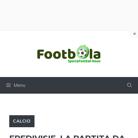
×
Vai
al
contenuto
Menu
CALCIO