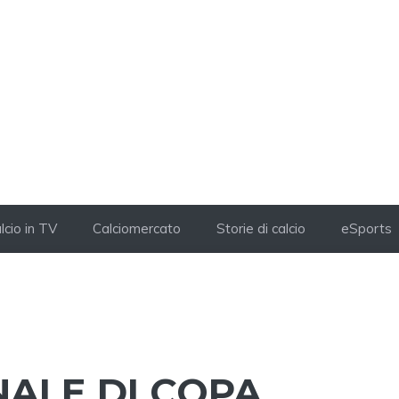
lcio in TV
Calciomercato
Storie di calcio
eSports
NALE DI COPA