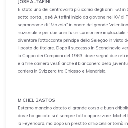
JOSÉ ALTAFINI
È stato uno dei centravanti più iconici degli anni ’60 in
sotto porta.
José Altafini
iniziò da giovane nel XV di P
soprannome di “
Mazola
” in onore del grande Valentin
nazionale e per due anni fu un cannoniere implacabile. O
diventare l’attaccante principe della
Seleçao
in vista d
il posto da titolare. Dopo il successo in Scandinavia v
la Coppa dei Campioni del 1963, dove segnò due reti in 
e a fine carriera vestì anche il bianconero della Juven
carriera in Svizzera tra Chiasso e Mendrisio.
MICHEL BASTOS
Esterno mancino dotato di grande corsa e buon dribblin
dove ha giocato si è sempre fatto apprezzare. Michel 
la Feyenoord, ma dopo un prestito all’Excelsior tornò in