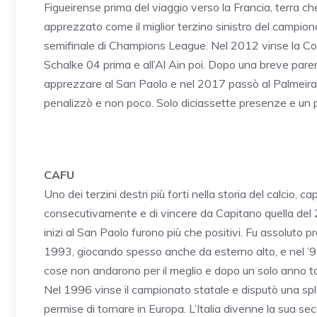
Figueirense prima del viaggio verso la Francia, terra che
apprezzato come il miglior terzino sinistro del campio
semifinale di Champions League. Nel 2012 vinse la Coppa
Schalke 04 prima e all’Al Ain poi. Dopo una breve parent
apprezzare al San Paolo e nel 2017 passò al Palmeiras.
penalizzò e non poco. Solo diciassette presenze e un pr
CAFU
Uno dei terzini destri più forti nella storia del calcio, 
consecutivamente e di vincere da Capitano quella del 20
inizi al San Paolo furono più che positivi. Fu assoluto 
1993, giocando spesso anche da esterno alto, e nel ’9
cose non andarono per il meglio e dopo un solo anno to
Nel 1996 vinse il campionato statale e disputò una sple
permise di tornare in Europa. L’Italia divenne la sua se