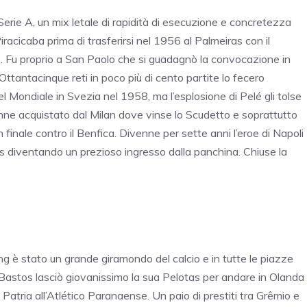
 Serie A, un mix letale di rapidità di esecuzione e concretezza
iracicaba prima di trasferirsi nel 1956 al Palmeiras con il
o. Fu proprio a San Paolo che si guadagnò la convocazione in
ttantacinque reti in poco più di cento partite lo fecero
el Mondiale in Svezia nel 1958, ma l’esplosione di Pelé gli tolse
enne acquistato dal Milan dove vinse lo Scudetto e soprattutto
finale contro il Benfica. Divenne per sette anni l’eroe di Napoli
tus diventando un prezioso ingresso dalla panchina. Chiuse la
g è stato un grande giramondo del calcio e in tutte le piazze
Bastos lasciò giovanissimo la sua Pelotas per andare in Olanda
 Patria all’Atlético Paranaense. Un paio di prestiti tra Grêmio e