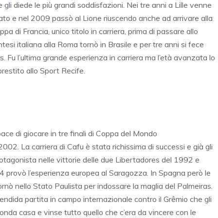
 gli diede le più grandi soddisfazioni. Nei tre anni a Lille venne
nato e nel 2009 passò al Lione riuscendo anche ad arrivare alla
 di Francia, unico titolo in carriera, prima di passare allo
esi italiana alla Roma tornò in Brasile e per tre anni si fece
 Fu l’ultima grande esperienza in carriera ma l’età avanzata lo
estito allo Sport Recife.
capace di giocare in tre finali di Coppa del Mondo
02. La carriera di Cafu è stata richissima di successi e già gli
protagonista nelle vittorie delle due Libertadores del 1992 e
4 provò l’esperienza europea al Saragozza. In Spagna però le
rnò nello Stato Paulista per indossare la maglia del Palmeiras.
ndida partita in campo internazionale contro il Grêmio che gli
conda casa e vinse tutto quello che c’era da vincere con le