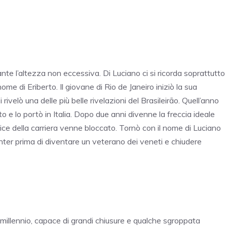
nte l’altezza non eccessiva. Di Luciano ci si ricorda soprattutto
ome di Eriberto. Il giovane di Rio de Janeiro iniziò la sua
ivelò una delle più belle rivelazioni del Brasileirão. Quell’anno
o e lo portò in Italia. Dopo due anni divenne la freccia ideale
pice della carriera venne bloccato. Tornò con il nome di Luciano
nter prima di diventare un veterano dei veneti e chiudere
vo millennio, capace di grandi chiusure e qualche sgroppata