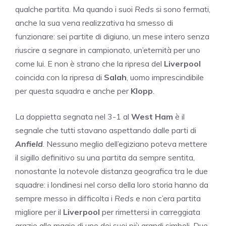
qualche partita. Ma quando i suoi
Reds
si sono fermati,
anche la sua vena realizzativa ha smesso di
funzionare: sei partite di digiuno, un mese intero senza
riuscire a segnare in campionato, un’eternità per uno
come lui. E non è strano che la ripresa del
Liverpool
coincida con la ripresa di
Salah
, uomo imprescindibile
per questa squadra e anche per
Klopp
.
La doppietta segnata nel 3-1 al
West Ham
è il
segnale che tutti stavano aspettando dalle parti di
Anfield
. Nessuno meglio dell’egiziano poteva mettere
il sigillo definitivo su una partita da sempre sentita,
nonostante la notevole distanza geografica tra le due
squadre: i londinesi nel corso della loro storia hanno da
sempre messo in difficolta i
Reds
e non c’era partita
migliore per il
Liverpool
per rimettersi in carreggiata
grazie alle magie di uno dei suoi più grandi simboli. Due