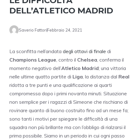
LE DIFFICOLTÀ
DELL’ATLETICO MADRID
Saverio Fattori
Febbraio 24, 2021
La sconfitta nell’andata
degli ottavi di finale
di
Champions League
, contro il
Chelsea
, conferma il
momento negativo dell’
Atletico Madrid
; una vittoria
nelle ultime quatto partite di
Liga
, la distanza dal
Real
ridotta a tre punti e una qualificazione ai quarti
compromessa dopo i primi novanta minuti. Situazione
non semplice per i ragazzi di Simeone che rischiano di
rovinare quanto di buono costruito fino ad un mese fa;
sono tanti i motivi per spiegare le difficoltà di una
squadra non più brillante ma con l’obbligo di rialzarsi il
prima possibile. Siamo in un periodo in cui ogni passo