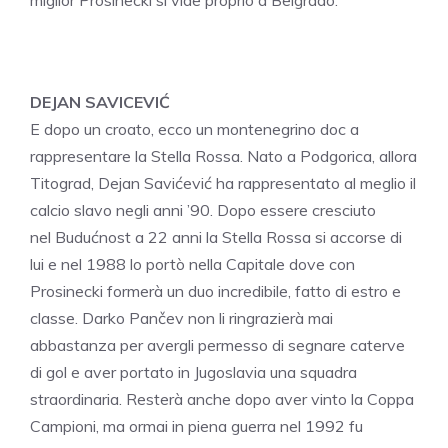
miglior Prosinecki si vide proprio a Belgrado.
DEJAN SAVICEVIĆ
E dopo un croato, ecco un montenegrino doc a
rappresentare la Stella Rossa. Nato a Podgorica, allora
Titograd, Dejan Savićević ha rappresentato al meglio il
calcio slavo negli anni ’90. Dopo essere cresciuto
nel Budućnost a 22 anni la Stella Rossa si accorse di
lui e nel 1988 lo portò nella Capitale dove con
Prosinecki formerà un duo incredibile, fatto di estro e
classe. Darko Pančev non li ringrazierà mai
abbastanza per avergli permesso di segnare caterve
di gol e aver portato in Jugoslavia una squadra
straordinaria. Resterà anche dopo aver vinto la Coppa
Campioni, ma ormai in piena guerra nel 1992 fu