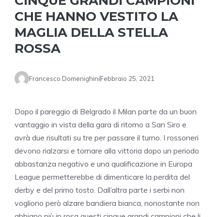
CINQUE GRANDI CAMPIONI
CHE HANNO VESTITO LA
MAGLIA DELLA STELLA
ROSSA
Francesco Domenighini
Febbraio 25, 2021
Dopo il pareggio di Belgrado il Milan parte da un buon
vantaggio in vista della gara di ritorno a San Siro e
avrà due risultati su tre per passare il turno. I rossoneri
devono rialzarsi e tornare alla vittoria dopo un periodo
abbastanza negativo e una qualificazione in Europa
League permetterebbe di dimenticare la perdita del
derby e del primo tosto. Dall’altra parte i serbi non
vogliono però alzare bandiera bianca, nonostante non
abbiano più in rosa questi cinque grandi campioni che li