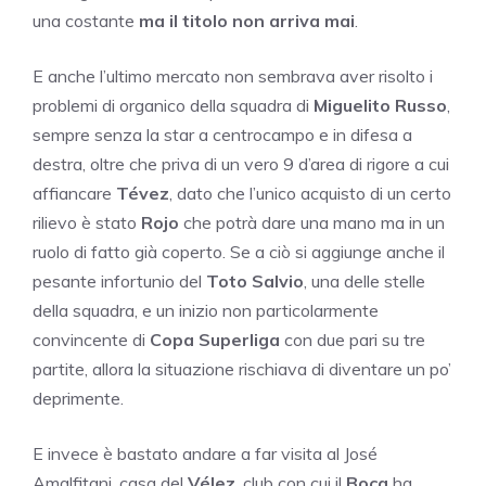
una costante
ma il titolo non arriva mai
.
E anche l’ultimo mercato non sembrava aver risolto i
problemi di organico della squadra di
Miguelito Russo
,
sempre senza la star a centrocampo e in difesa a
destra, oltre che priva di un vero 9 d’area di rigore a cui
affiancare
Tévez
, dato che l’unico acquisto di un certo
rilievo è stato
Rojo
che potrà dare una mano ma in un
ruolo di fatto già coperto. Se a ciò si aggiunge anche il
pesante infortunio del
Toto Salvio
, una delle stelle
della squadra, e un inizio non particolarmente
convincente di
Copa Superliga
con due pari su tre
partite, allora la situazione rischiava di diventare un po’
deprimente.
E invece è bastato andare a far visita al José
Amalfitani, casa del
Vélez
, club con cui il
Boca
ha