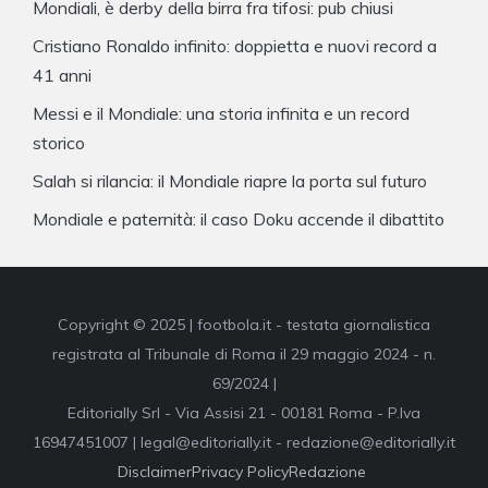
Mondiali, è derby della birra fra tifosi: pub chiusi
Cristiano Ronaldo infinito: doppietta e nuovi record a
41 anni
Messi e il Mondiale: una storia infinita e un record
storico
Salah si rilancia: il Mondiale riapre la porta sul futuro
Mondiale e paternità: il caso Doku accende il dibattito
Copyright © 2025 | footbola.it - testata giornalistica
registrata al Tribunale di Roma il 29 maggio 2024 - n.
69/2024 |
Editorially Srl - Via Assisi 21 - 00181 Roma - P.Iva
16947451007 | legal@editorially.it - redazione@editorially.it
Disclaimer
Privacy Policy
Redazione