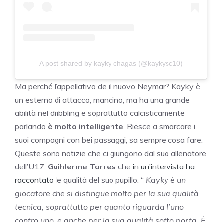
A post shared by kayky chagas (@kaykysc10)
Ma perché l’appellativo de il nuovo Neymar? Kayky è
un esterno di attacco, mancino, ma ha una grande
abilità nel dribbling e soprattutto calcisticamente
parlando
è molto intelligente
. Riesce a smarcare i
suoi compagni con bei passaggi, sa sempre cosa fare.
Queste sono notizie che ci giungono dal suo allenatore
dell’U17,
Guihlerme Torres
che
in un’intervista ha
raccontato
le qualità del suo pupillo: “
Kayky è un
giocatore che si distingue molto per la sua qualità
tecnica, soprattutto per quanto riguarda l’uno
contro uno, e anche per la sua qualità sotto porta. È