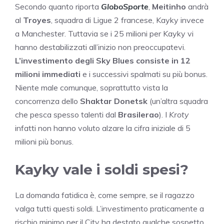
Secondo quanto riporta
GloboSporte
,
Meitinho
andrà
al
Troyes
, squadra di Ligue 2 francese, Kayky invece
a Manchester. Tuttavia se i 25 milioni per Kayky vi
hanno destabilizzati all’inizio non preoccupatevi.
L’investimento degli Sky Blues consiste in 12
milioni immediati
e i successivi spalmati su più bonus.
Niente male comunque, soprattutto vista la
concorrenza dello
Shaktar Donetsk
(un’altra squadra
che pesca spesso talenti dal
Brasilerao
). I
Kroty
infatti non hanno voluto alzare la cifra iniziale di 5
milioni più bonus.
Kayky vale i soldi spesi?
La domanda fatidica è, come sempre, se il ragazzo
valga tutti questi soldi. L’investimento praticamente a
rischio minimo per il City ha destato qualche sospetto