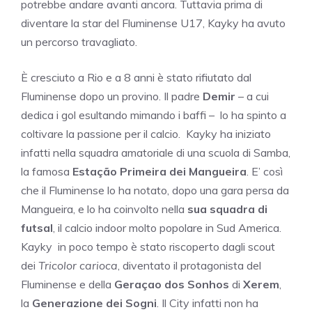
potrebbe andare avanti ancora. Tuttavia prima di
diventare la star del Fluminense U17, Kayky ha avuto
un percorso travagliato.
È cresciuto a Rio e a 8 anni è stato rifiutato dal
Fluminense dopo un provino. Il padre
Demir
– a cui
dedica i gol esultando mimando i baffi – lo ha spinto a
coltivare la passione per il calcio. Kayky ha iniziato
infatti nella squadra amatoriale di una scuola di Samba,
la famosa
Estação Primeira dei Mangueira
. E’ così
che il Fluminense lo ha notato, dopo una gara persa da
Mangueira, e lo ha coinvolto nella
sua squadra di
futsal
, il calcio indoor molto popolare in Sud America.
Kayky in poco tempo è stato riscoperto dagli scout
dei
Tricolor carioca
, diventato il protagonista del
Fluminense e della
Geraçao dos Sonhos
di
Xerem
,
la
Generazione dei Sogni
. Il City infatti non ha