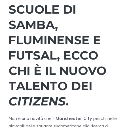
SCUOLE DI
SAMBA,
FLUMINENSE E
FUTSAL, ECCO
CHI È IL NUOVO
TALENTO DEI
CITIZENS
.
Non è una novità che il
Manchester City
peschi nelle
giovanili delle squadre sudamericane alla ricerca di