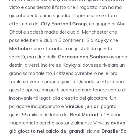
visto e considerato il fatto che il ragazzo non ha mai
giocato per la prima squadra. L’operazione è stata
effettuata dal
City Football Group
, un gruppo di Abu
Dhabi e società madre del club di Manchester che
possiede ben 9 club in 5 continenti. Sia
Kayky
che
Meitinho
sono stati infatti acquistati da questa
società, ma i due della
Geracao dos Sonhos
avranno
destini diversi. Inoltre se
Kayky
si dovesse rivelare un
grandissimo talento, i
citizens
avrebbero nelle loro
trafile un vero e proprio gioiello. Quando si effettuano
queste operazioni poi bisogna sempre tenere conto di
inconvenienti legati alla crescita del giocatore. Un
paragone inappropriato è
Vinicius Junior
, pagato
quasi 55 milioni di dollari dal
Real Madrid
a 18 anni.
Inappropriato perché sostanzialmente Vinicius
aveva
già giocato nel calcio dei grandi
, sia nel
Brasilerão