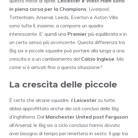
questo mese di aprile.
Leicester e West Ham sono
in piena corsa per la Champions
. Liverpool,
Tottenham, Arsenal, Leeds, Everton e Aston Villa
sono tutte lì, insieme, a comporre un quadro
interessante. E’ quindi una
Premier
più equilibrata e in
un certo senso più avvincente. Questa differenza tra
Big six e piccole squadre può portare alla lunga a una
crescita e a un cambiamento del
Calcio Inglese
. Ma
come si è arrivati fino a questa situazione?
La crescita delle piccole
È certo che alcune squadre, il
Leicester
su tutte,
abbia approfittato anche dei cicli conclusi delle Big
d’Inghilterra. Dal
Manchester United post Ferguson
all’Arsenal, le Big six a ciclo concluso hanno dovuto
aver bisogno di tempo per rimettersi in sesto. Il gap tra