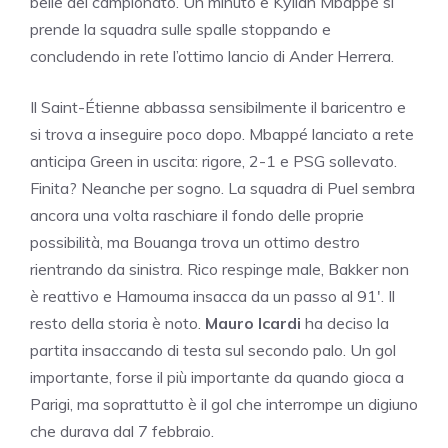
belle del campionato. Un minuto e Kylian Mbappé si
prende la squadra sulle spalle stoppando e
concludendo in rete l’ottimo lancio di Ander Herrera.
Il Saint-Étienne abbassa sensibilmente il baricentro e
si trova a inseguire poco dopo. Mbappé lanciato a rete
anticipa Green in uscita: rigore, 2-1 e PSG sollevato.
Finita? Neanche per sogno. La squadra di Puel sembra
ancora una volta raschiare il fondo delle proprie
possibilità, ma Bouanga trova un ottimo destro
rientrando da sinistra. Rico respinge male, Bakker non
è reattivo e Hamouma insacca da un passo al 91′. Il
resto della storia è noto.
Mauro Icardi
ha deciso la
partita insaccando di testa sul secondo palo. Un gol
importante, forse il più importante da quando gioca a
Parigi, ma soprattutto è il gol che interrompe un digiuno
che durava dal 7 febbraio.