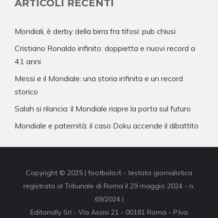
ARTICOLI RECENTI
Mondiali, è derby della birra fra tifosi: pub chiusi
Cristiano Ronaldo infinito: doppietta e nuovi record a
41 anni
Messi e il Mondiale: una storia infinita e un record
storico
Salah si rilancia: il Mondiale riapre la porta sul futuro
Mondiale e paternità: il caso Doku accende il dibattito
Copyright © 2025 | footbola.it - testata giornalistica
registrata al Tribunale di Roma il 29 maggio 2024 - n.
69/2024 |
Editorially Srl - Via Assisi 21 - 00181 Roma - P.Iva