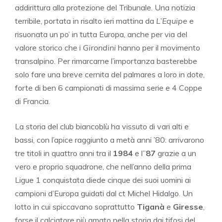
addirittura alla protezione del Tribunale. Una notizia
terribile, portata in risalto ieri mattina da
L’Equipe
e
risuonata un po’ in tutta Europa, anche per via del
valore storico che i
Girondini
hanno per il movimento
transalpino. Per rimarcarne l’importanza basterebbe
solo fare una breve cernita del palmares a loro in dote,
forte di ben 6 campionati di massima serie e 4 Coppe
di Francia.
La storia del club biancoblù ha vissuto di vari alti e
bassi, con l’apice raggiunto a metà anni ’80: arrivarono
tre titoli in quattro anni tra il
1984
e l”
87
grazie a un
vero e proprio squadrone, che nell’anno della prima
Ligue 1 conquistata diede cinque dei suoi uomini ai
campioni d’Europa guidati dal ct Michel Hidalgo. Un
lotto in cui spiccavano soprattutto
Tiganà
e
Giresse
,
forse il calciatore più amato nella storia dai tifosi del