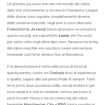
Un primato più unico che raro nel mondo del calcio,
dato che storicamente a vincere la Champions League
delle donne sono squadre completamente diverse
dalla versione maschile: negli anni si sono alternate
Francoforte
,
Arsenal
(unica ad esservi avvicinata a
questo record), ma soprattutto
Lione
che l’ha vinta
per sette volte negli ultimi dieci anni. Nessuna tra le big
del calcio maschile era riuscita a creare una sezione
femminile così forte, almeno fino al Barcellona.
E la dimostrazione è tutta nella prova di forza di
questa partita, contro un
Chelsea
ricco di esperienza
e qualità, seppur alla sua prima finale di sempre. Tanti
tiri in porta, buon possesso palla, ma ad andare in gol
sono sempre e solo le catalane: nel loro percorso si
sono trovate faccia a faccia contro big del calcio
femminile
Manchester City
e
PSG
(unica squadra in