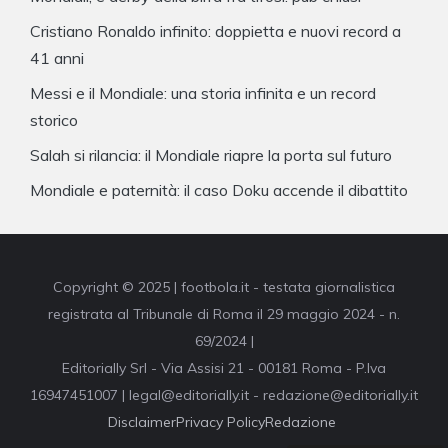
Cristiano Ronaldo infinito: doppietta e nuovi record a
41 anni
Messi e il Mondiale: una storia infinita e un record
storico
Salah si rilancia: il Mondiale riapre la porta sul futuro
Mondiale e paternità: il caso Doku accende il dibattito
Copyright © 2025 | footbola.it - testata giornalistica
registrata al Tribunale di Roma il 29 maggio 2024 - n.
69/2024 |
Editorially Srl - Via Assisi 21 - 00181 Roma - P.Iva
16947451007 | legal@editorially.it - redazione@editorially.it
Disclaimer
Privacy Policy
Redazione