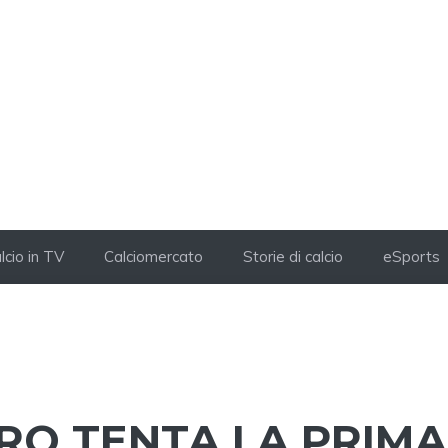
lcio in TV
Calciomercato
Storie di calcio
eSports
IRO TENTA LA PRIMA