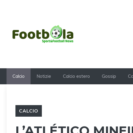
Vai
al
contenuto
Calcio
Notizie
Calcio estero
Gossip
Ca
CALCIO
L’ATLÉTICO MINE