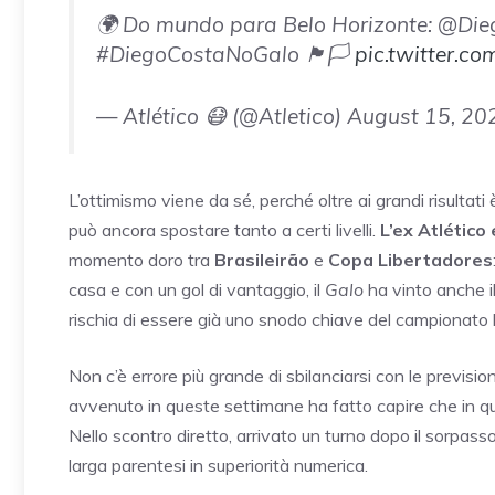
🌍 Do mundo para Belo Horizonte: @Dieg
#DiegoCostaNoGalo 🏴🏳️
pic.twitter.c
— Atlético 😷 (@Atletico) August 15, 20
L’ottimismo viene da sé, perché oltre ai grandi risultati 
può ancora spostare tanto a certi livelli.
L’ex Atlético
momento doro tra
Brasileirão
e
Copa Libertadores
casa e con un gol di vantaggio, il
Galo
ha vinto anche i
rischia di essere già uno snodo chiave del campionato b
Non c’è errore più grande di sbilanciarsi con le previsio
avvenuto in queste settimane ha fatto capire che in
Nello scontro diretto, arrivato un turno dopo il sorpasso i
larga parentesi in superiorità numerica.