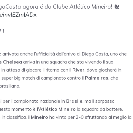
oCosta agora é do Clube Atlético Mineiro! 🐔
om/mvIEZmIADx
21
è arrivata anche l’ufficialità dell’arrivo di Diego Costa, uno che
 e Chelsea
arriva in una squadra che sta vivendo il suo
: in attesa di giocare il ritorno con il
River
, dove giocherà in
l super big match di campionato contro il
Palmeiras
, che
rasiliano.
ni per il campionato nazionale in
Brasile
, ma il sorpasso
 questo momento è
l’Atlético Mineiro
la squadra da battere.
n classifica, il
Mineiro
ha vinto per 2-0 sfruttando al meglio la