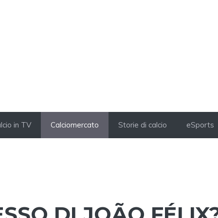
lcio in TV
Calciomercato
Storie di calcio
eSports
SSO DI JOÃO FÉLIX