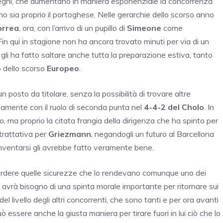
olleghi, che aumentano in maniera esponenziale la concorrenza
eno sia proprio il portoghese. Nelle gerarchie dello scorso anno
orrea
, ora, con l’arrivo di un pupillo di
Simeone
come
Fin qui in stagione non ha ancora trovato minuti per via di un
gli ha fatto saltare anche tutta la preparazione estiva, tanto
o
dello scorso
Europeo
.
n posto da titolare, senza la possibilità di trovare altre
olamente con il ruolo di seconda punta nel
4-4-2 del Cholo
. In
o, ma proprio la citata frangia della dirigenza che ha spinto per
 trattativa per
Griezmann
, negandogli un futuro al Barcellona
einventarsi gli avrebbe fatto veramente bene.
i perdere quelle sicurezze che lo rendevano comunque uno dei
: avrà bisogno di una spinta morale importante per ritornare sui
 livello degli altri concorrenti, che sono tanti e per ora avanti
uò essere anche la giusta maniera per tirare fuori in lui ciò che lo