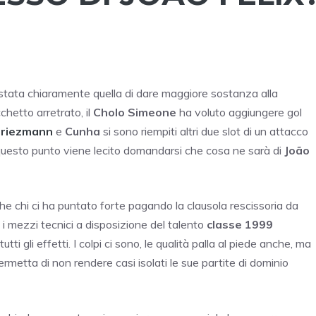
stata chiaramente quella di dare maggiore sostanza alla
chetto arretrato, il
Cholo Simeone
ha voluto aggiungere gol
riezmann
e
Cunha
si sono riempiti altri due slot di un attacco
questo punto viene lecito domandarsi che cosa ne sarà di
João
che chi ci ha puntato forte pagando la clausola rescissoria da
 i mezzi tecnici a disposizione del talento
classe 1999
i gli effetti. I colpi ci sono, le qualità palla al piede anche, ma
metta di non rendere casi isolati le sue partite di dominio