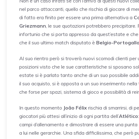
Non è un caso infatti se con l’arrivo di questi nuovi c
nel parco attaccanti, quello che rischia di giocare di m
di fatto era finito per essere una prima alternativa a
C
Griezmann
, le sue quotazioni potrebbero precipitare. 
infortunio che si porta appresso da quest’estate e che 
che il suo ultimo match disputato è
Belgio-Portogall
Al suo rientro però si troverà nuovi scomodi clienti per u
posizioni visto che le sue caratteristiche si sposano s
estate si è parlato tanto anche di un suo possibile addi
il suo acquisto, si è opposta a un suo inserimento nella
che forse per spazi, sistema di gioco e possibilità di r
In questo momento
João Félix
rischia di smarrirsi, d
giocatori più attesi all’inizio di ogni partita dell’
Atlético
campi d’allenamento e dimostrare di essere una punta del
a lui nelle gerarchie. Una sfida difficilissima, che però p