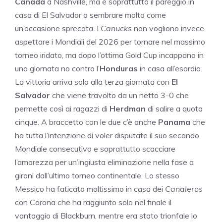
Canada
a Nashville, ma è soprattutto il pareggio in
casa di El Salvador a sembrare molto come
un’occasione sprecata. I
Canucks
non vogliono invece
aspettare i Mondiali del 2026 per tornare nel massimo
torneo iridato, ma dopo l’ottima Gold Cup incappano in
una giornata no contro l’
Honduras
in casa all’esordio.
La vittoria arriva solo alla terza giornata con
El
Salvador
che viene travolto da un netto 3-0 che
permette così ai ragazzi di
Herdman
di salire a quota
cinque. A braccetto con le due c’è anche
Panama
che
ha tutta l’intenzione di voler disputate il suo secondo
Mondiale consecutivo e soprattutto scacciare
l’amarezza per un’ingiusta eliminazione nella fase a
gironi dall’ultimo torneo continentale. Lo stesso
Messico ha faticato moltissimo in casa dei
Canaleros
con Corona che ha raggiunto solo nel finale il
vantaggio di Blackburn, mentre era stato trionfale lo